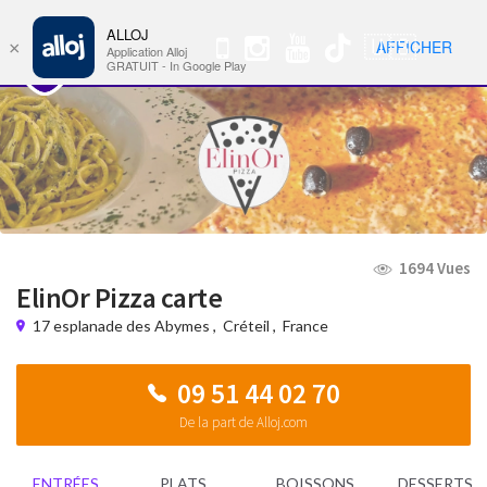
ALLOJ
MENU
🇺🇸
AFFICHER
×
Nav
Application Alloj
GRATUIT - In Google Play
1694 Vues
ElinOr Pizza carte
17 esplanade des Abymes
,
Créteil
,
France
09 51 44 02 70
De la part de Alloj.com
ENTRÉES
PLATS
BOISSONS
DESSERTS