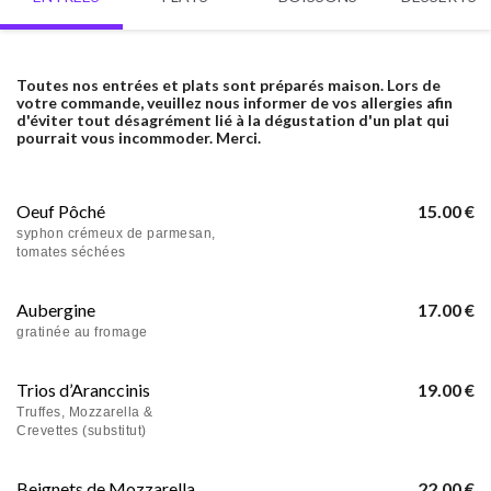
Toutes nos entrées et plats sont préparés maison. Lors de
votre commande, veuillez nous informer de vos allergies afin
d'éviter tout désagrément lié à la dégustation d'un plat qui
pourrait vous incommoder. Merci.
Oeuf Pôché
15.00 €
syphon crémeux de parmesan,
tomates séchées
Aubergine
17.00 €
gratinée au fromage
Trios d’Aranccinis
19.00 €
Truffes, Mozzarella &
Crevettes (substitut)
Beignets de Mozzarella
22.00 €