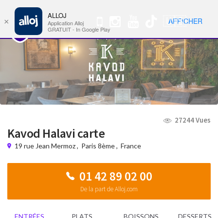
ALLOJ
MENU
🇺🇸
AFFICHER
×
Nav
Application Alloj
GRATUIT - In Google Play
27244 Vues
Kavod Halavi carte
19 rue Jean Mermoz
,
Paris 8ème
,
France
01 42 89 02 00
De la part de Alloj.com
ENTRÉES
PLATS
BOISSONS
DESSERTS