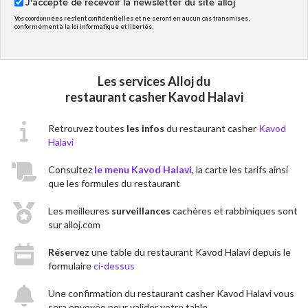
J'accepte de recevoir la newsletter du site alloj
Vos coordonnées restent confidentielles et ne seront en aucun cas transmises,
conformément à la loi informatique et libertés.
Les services Alloj du
restaurant casher Kavod Halavi
Retrouvez toutes
les infos
du restaurant casher
Kavod
Halavi
Consultez
le menu Kavod Halavi
, la carte les tarifs ainsi
que les formules du restaurant
Les meilleures
surveillances
cachères et rabbiniques sont
sur alloj.com
Réservez
une table du restaurant Kavod Halavi depuis le
formulaire
ci-dessus
Une confirmation du restaurant casher Kavod Halavi vous
sera envoyée pour valider votre table