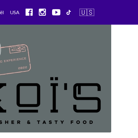
🇺🇸
ël
USA