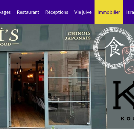
yages
Restaurant
Réceptions
Vie juive
Immobilier
Isra