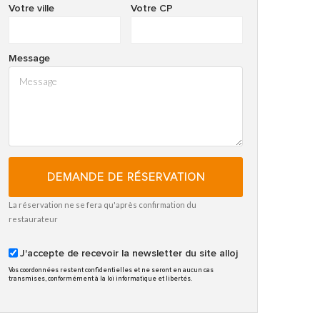
Votre ville
Votre CP
Message
DEMANDE DE RÉSERVATION
La réservation ne se fera qu'après confirmation du
restaurateur
J'accepte de recevoir la newsletter du site alloj
Vos coordonnées restent confidentielles et ne seront en aucun cas
transmises, conformément à la loi informatique et libertés.