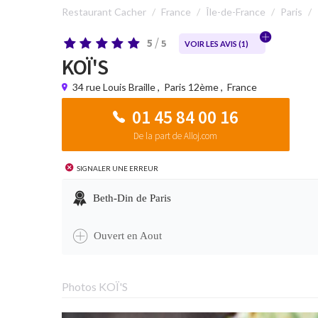
Restaurant Cacher
France
Île-de-France
Paris
/
5
5
VOIR LES AVIS (
1
)
KOÏ'S
34 rue Louis Braille
,
Paris 12ème
,
France
01 45 84 00 16
De la part de Alloj.com
Signaler une erreur
Beth-Din de Paris
Ouvert en Aout
Photos KOÏ'S