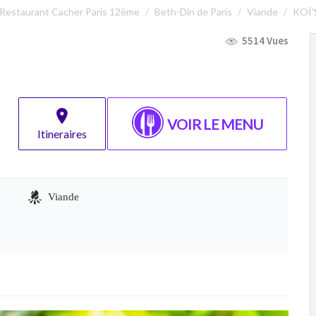
Restaurant Cacher Paris 12ème
Beth-Din de Paris
Viande
KOÏ'
5514 Vues
VOIR LE MENU
Itineraires
Viande