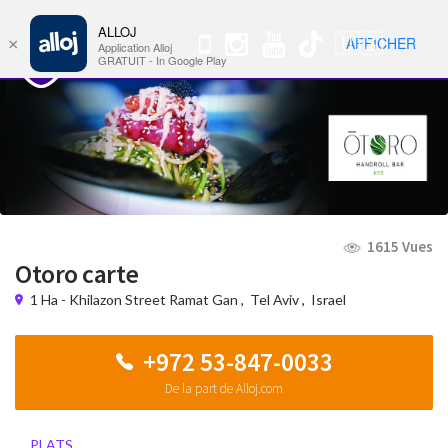
ALLOJ
MENU
🇺🇸
AFFICHER
×
Nav
Application Alloj
GRATUIT - In Google Play
1615 Vues
Otoro carte
1 Ha - Khilazon Street Ramat Gan
,
Tel Aviv
,
Israel
+972 53-847-0033
De la part de Alloj.com
PLATS