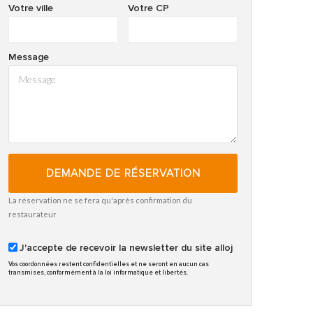
Votre ville
Votre CP
Message
DEMANDE DE RÉSERVATION
La réservation ne se fera qu'après confirmation du
restaurateur
J'accepte de recevoir la newsletter du site alloj
Vos coordonnées restent confidentielles et ne seront en aucun cas
transmises, conformément à la loi informatique et libertés.