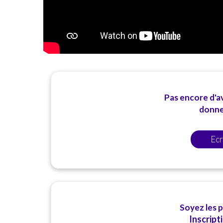
Pas encore d'av
donner
Ecr
Soyez les 
Inscript