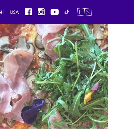
🇺🇸
ël
USA