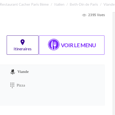
Restaurant Cacher Paris 8ème
Italien
Beth-Din de Paris
Viande
2395 Vues
VOIR LE MENU
Itineraires
Viande
Pizza