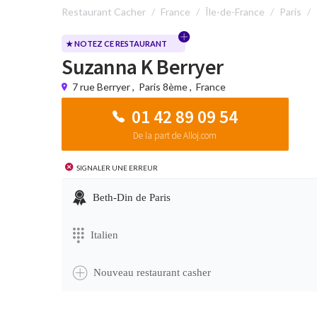
Restaurant Cacher
France
Île-de-France
Paris
★ NOTEZ CE RESTAURANT
Suzanna K Berryer
7 rue Berryer
,
Paris 8ème
,
France
01 42 89 09 54
De la part de Alloj.com
Signaler une erreur
Beth-Din de Paris
Italien
Nouveau restaurant casher