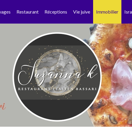
yages
Restaurant
Réceptions
Vie juive
Immobilier
Isra