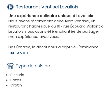
Restaurant Ventisei Levallois
Une expérience culinaire unique à Levallois
Nous avons récemment découvert Ventisei, un
restaurant halavi situé au 107 rue Édouard Vaillant à
Levallois, nous avons été enchantée de partager
mon expérience avec vous.
Dès l'entrée, le décor nous a captivé. L'ambiance
est sublime, avec des fleurs ornant l'espace, créant
LIRE LA SUITE...
une atmosphère chaleureuse et accueillante.
Type de cuisine
La carte de Ventisei est impressionnante par sa
diversité, mais leur spécialité est vraiment unique :
Pizzeria
des "boles". Il s'agit de bols faits de pâte à pizza,
Pates
remplis de pâtes de votre choix. Nous avons
Gratin
été sceptique au début, mais après y avoir goûté,
nous voila conquis. L'expérience de tremper la pâte
à pizza dans la sauce des pâtes est tout
simplement délicieuse.