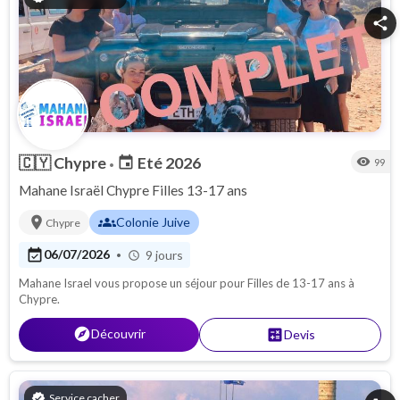
share
🇨🇾
Chypre
Eté 2026
event
visibility
99
•
Mahane Israël Chypre Filles 13-17 ans
location_on
groups
Colonie Juive
Chypre
event_available
06/07/2026
9 jours
•
schedule
Mahane Israel vous propose un séjour pour Filles de 13-17 ans à
Chypre.
explore
Découvrir
calculate
Devis
verified
Service cacher