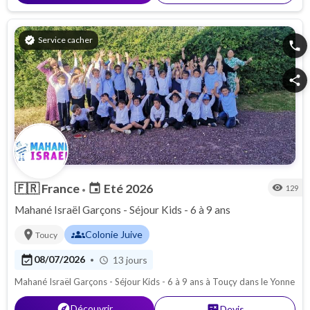
verified
Service cacher
phone
share
🇫🇷
France
Eté 2026
event
visibility
129
•
Mahané Israël Garçons - Séjour Kids - 6 à 9 ans
location_on
groups
Colonie Juive
Toucy
event_available
08/07/2026
13 jours
•
schedule
Mahané Israël Garçons - Séjour Kids - 6 à 9 ans à Touçy dans le Yonne
explore
Découvrir
calculate
Devis