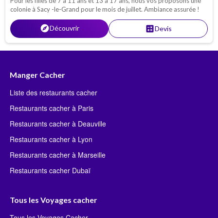
Pour les filles de 7 à 11 ans et 13 à 17 ans, nous vos proposons une
colonie à Sacy -le-Grand pour le mois de juillet. Ambiance assurée !
explore
Découvrir
calculate
Devis
Manger Cacher
Liste des restaurants cacher
Restaurants cacher à Paris
Restaurants cacher à Deauville
Restaurants cacher à Lyon
Restaurants cacher à Marseille
Restaurants cacher Dubaï
Tous les Voyages cacher
Tous les Voyages Cacher