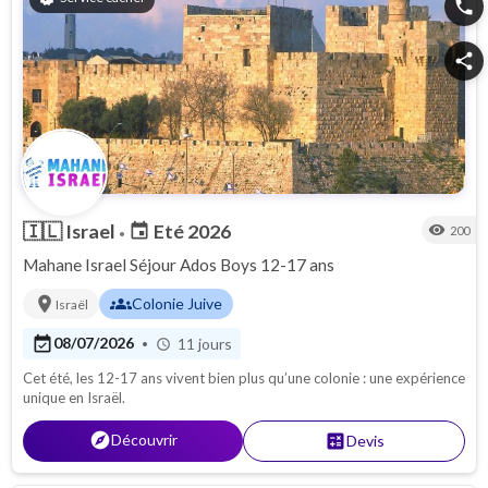
phone
share
🇮🇱
Israel
Eté 2026
event
visibility
200
•
Mahane Israel Séjour Ados Boys 12-17 ans
location_on
groups
Colonie Juive
Israël
event_available
08/07/2026
11 jours
•
schedule
Cet été, les 12-17 ans vivent bien plus qu’une colonie : une expérience
unique en Israël.
explore
Découvrir
calculate
Devis