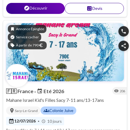
explore
Découvrir
calculate
Devis
bookmark
Annonce Épinglée
phone
verified
Service cacher
sell
À partir de 790
euro
share
🇫🇷
France
Eté 2026
event
visibility
206
•
Mahane Israel Kid's Filles Sacy 7-11 ans/13-17ans
location_on
groups
Colonie Juive
Sacy-Le-Grand
event_available
12/07/2026
10 jours
•
schedule