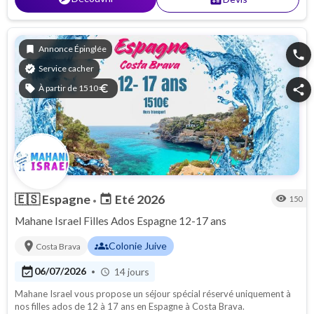
bookmark
Annonce Épinglée
phone
verified
Service cacher
sell
À partir de 1510
euro
share
🇪🇸
Espagne
Eté 2026
event
visibility
150
•
Mahane Israel Filles Ados Espagne 12-17 ans
location_on
groups
Colonie Juive
Costa Brava
event_available
06/07/2026
14 jours
•
schedule
Mahane Israel vous propose un séjour spécial réservé uniquement à
nos filles ados de 12 à 17 ans en Espagne à Costa Brava.