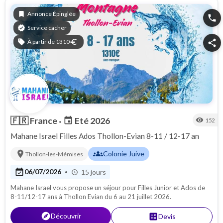
bookmark
Annonce Épinglée
phone
verified
Service cacher
sell
À partir de 1310
euro
share
🇫🇷
France
Eté 2026
event
visibility
152
•
Mahane Israel Filles Ados Thollon-Evian 8-11 / 12-17 an
location_on
groups
Colonie Juive
Thollon-les-Mémises
event_available
06/07/2026
15 jours
•
schedule
Mahane Israel vous propose un séjour pour Filles Junior et Ados de
8-11/12-17 ans à Thollon Evian du 6 au 21 juillet 2026.
explore
Découvrir
calculate
Devis