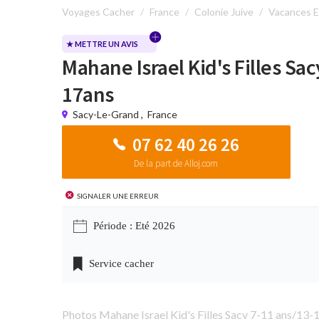
Voyages Cacher
France
Colonie Juive
Vacances E
★ METTRE UN AVIS
Mahane Israel Kid's Filles Sac
17ans
Sacy-Le-Grand
,
France
07 62 40 26 26
De la part de Alloj.com
Signaler une erreur
Période : Eté 2026
Service cacher
Photos Mahane Israel Kid's Filles Sacy 7-11 ans/13-