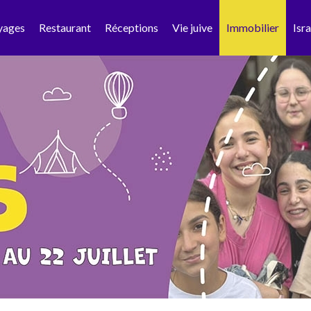
yages
Restaurant
Réceptions
Vie juive
Immobilier
Isra