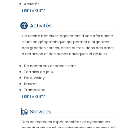
Activités
Soirées
LIRE LA SUITE...
Chabbat
Guitares et musiques
Activités
Chant
Danses
Ce centre bénéficie également d’une très bonne
Défis
situation géographique qui permet d’organiser
Cuisine
des grandes sorties, entre autres, dans des parcs
Jeux concours
d’attraction et des bases nautiques et de loisir.
Soirées à thème
Repas à thème
De nombreux espaces verts
Le mythique Color-war
Terrains de jeux
Foot, volley
Basket
Trampoline
Karting,
LIRE LA SUITE...
Bowling
Laser gamme
Services
Equitation
Activités nautiques
Des animatrices expérimentées et dynamiques
Piscine
encadreront ce séjour strictement glatt cacher, où