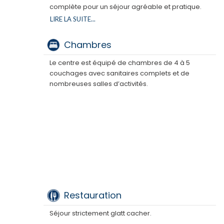
complète pour un séjour agréable et pratique.
LIRE LA SUITE...
Il comprend un vaste terrain permettant
d’organiser une multitude d’activités de plein air :
Chambres
jeux, défis, tournois et animations en tous genres. Il
accueille également des prestataires extérieurs
Le centre est équipé de chambres de 4 à 5
qui viennent sur place proposer des activités
couchages avec sanitaires complets et de
originales et surprenantes qui rythmeront le séjour.
nombreuses salles d’activités.
De grandes salles abritent, entre autres, nos
fameuses veillées MAHANE faites d’ambiance et
de rires. Ce sont également des lieux où l’on se
retrouve pour des moments mémorables entre
amis.
Restauration
Séjour strictement glatt cacher.