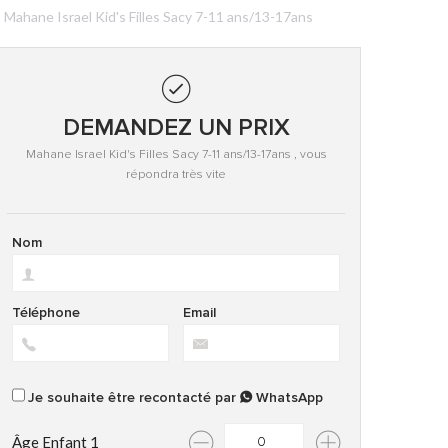
Mahane Israel Kid's Filles Sacy 7-11 ans/13-17ans
DEMANDEZ UN PRIX
Mahane Israel Kid's Filles Sacy 7-11 ans/13-17ans , vous
répondra très vite
Nom
Téléphone
Email
Je souhaite être recontacté par
WhatsApp
Âge Enfant 1