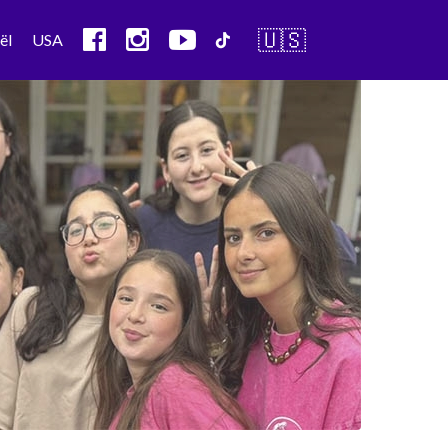
🇺🇸
ël
USA