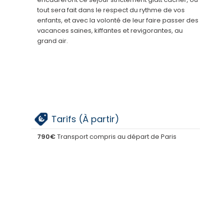
Village transformé en fête forraine
tout sera fait dans le respect du rythme de vos
Une magnifique journée dans un grand parc
enfants, et avec la volonté de leur faire passer des
d’attraction !
vacances saines, kiffantes et revigorantes, au
Soirées à thème
grand air.
Tarifs (À partir)
790€
Transport compris au départ de Paris