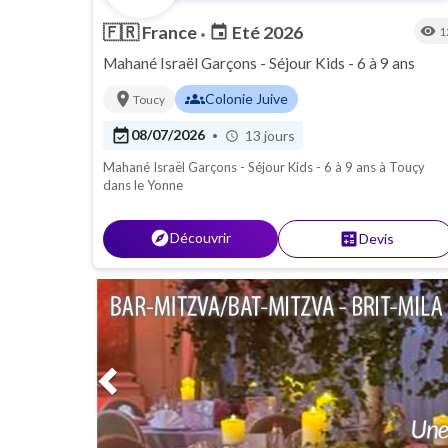
🇫🇷
France
Eté 2026
event
visibility
1
•
Mahané Israël Garçons - Séjour Kids - 6 à 9 ans
location_on
groups
Colonie Juive
Toucy
event_available
08/07/2026
13 jours
•
schedule
Mahané Israël Garçons - Séjour Kids - 6 à 9 ans à Touçy
dans le Yonne
explore
Découvrir
calculate
Devis
Previous