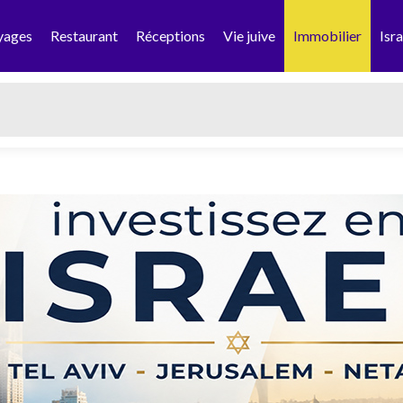
yages
Restaurant
Réceptions
Vie juive
Immobilier
Isra