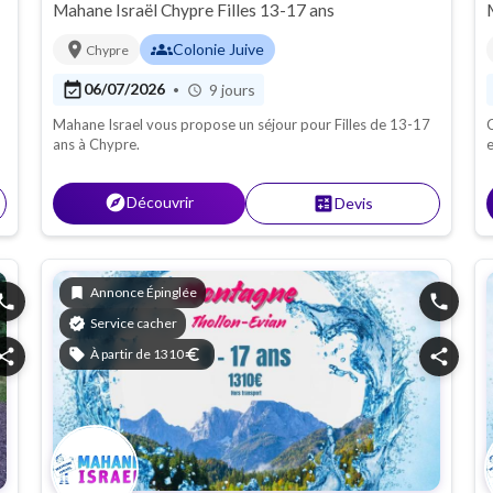
Mahane Israël Chypre Filles 13-17 ans
location_on
groups
Colonie Juive
Chypre
event_available
06/07/2026
9 jours
•
schedule
Mahane Israel vous propose un séjour pour Filles de 13-17
C
ans à Chypre.
e
explore
Découvrir
calculate
Devis
bookmark
Annonce Épinglée
hone
phone
verified
Service cacher
hare
sell
À partir de 1310
euro
share