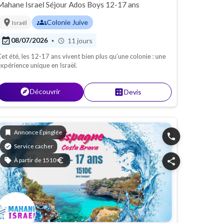
Mahane Israel Séjour Ados Boys 12-17 ans
location_on
groups
Colonie Juive
Israël
event_available
08/07/2026
11 jours
•
schedule
et été, les 12-17 ans vivent bien plus qu’une colonie : une
xpérience unique en Israël.
explore
Découvrir
calculate
Devis
bookmark
Annonce Épinglée
phone
verified
Service cacher
sell
À partir de 1510
euro
share