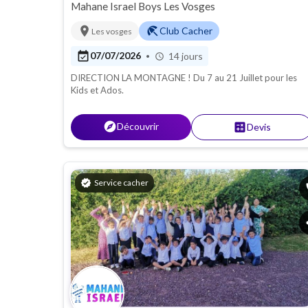
Mahane Israel Boys Les Vosges
location_on
beach_access
Club Cacher
Les vosges
event_available
07/07/2026
14 jours
•
schedule
DIRECTION LA MONTAGNE ! Du 7 au 21 Juillet pour les
Kids et Ados.
explore
Découvrir
calculate
Devis
verified
Service cacher
p
s