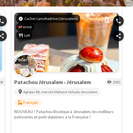
verified
Cacher Laméhadrine (Jérusalem)
hone
phone
Fermé
hare
restaurant
Lait
share
Patachou Jérusalem
Jérusalem
visibility
04
2020
•
location_on
Agripas 88, marché Mahane Yehuda
Jérusalem
dinner_dining
Français
NOUVEAU ! Patachou Boutique à Jérusalem, les meilleurs
patisseries et petit dejeûners à la Française !