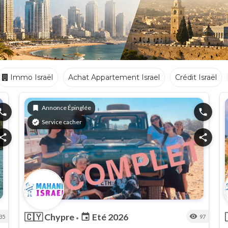
Immo Israël
Achat Appartement Israel
Crédit Israël
Ecoles
Crèches
Traiteurs
bookmark
Annonce Épinglée
hone
phone
verified
Service cacher
hare
share
🇨🇾
Chypre
Eté 2026
event
visibility
35
97
•