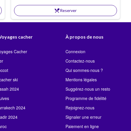
restaurant_menu
Reserver
 Voyages cacher
À propos de nous
Voyages Cacher
Connexion
er
Contactez-nous
uccot
Qui sommes-nous ?
acher ski
Mentions légales
ssah 2024
Suggérez-nous un resto
uives
Programme de fidélité
rrakech 2024
Rejoignez-nous
adir 2024
Signaler une erreur
roc
Paiement en ligne