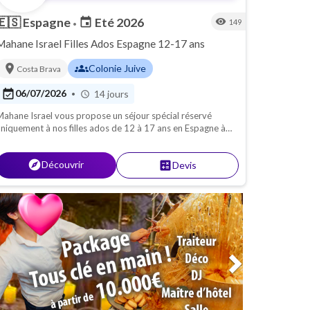
🇪🇸
Espagne
Eté 2026
event
visibility
149
•
Mahane Israel Filles Ados Espagne 12-17 ans
location_on
groups
Colonie Juive
Costa Brava
event_available
06/07/2026
14 jours
•
schedule
ahane Israel vous propose un séjour spécial réservé
niquement à nos filles ados de 12 à 17 ans en Espagne à
osta Brava.
explore
Découvrir
calculate
Devis
Next