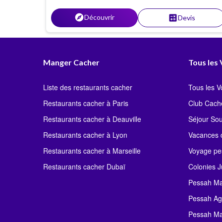
juillet. Ambiance assurée !
explore
Découvrir
calculate
Devis
Manger Cacher
Tous les
Liste des restaurants cacher
Tous les 
Restaurants cacher à Paris
Club Cach
Restaurants cacher à Deauville
Séjour So
Restaurants cacher à Lyon
Vacances c
Restaurants cacher à Marseille
Voyage pe
Restaurants cacher Dubaï
Colonies J
Pessah Ma
Pessah Ag
Pessah Ma