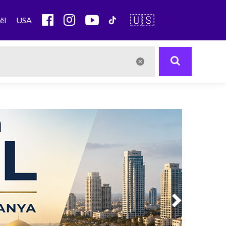
🇺🇸
ël
USA
Next