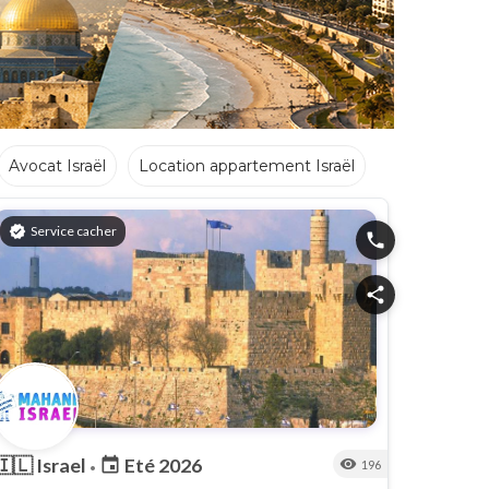
Avocat Israël
Location appartement Israël
verified
Service cacher
phone
share
🇮🇱
Israel
Eté 2026
event
visibility
196
•