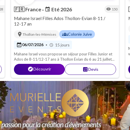
🇫🇷
France
Eté 2026
event
visibility
28
150
•
Mahane Israel Filles Ados Thollon-Evian 8-11 /
12-17 an
location_on
groups
Colonie Juive
Thollon-les-Mémises
event_available
06/07/2026
15 jours
•
schedule
M
u
Mahane Israel vous propose un séjour pour Filles Junior et
C
Ados de 8-11/12-17 ans à Thollon Evian du 6 au 21 juillet
2026.
explore
Découvrir
calculate
Devis