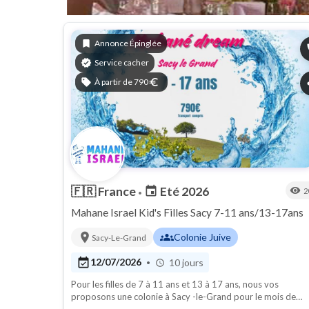
bookmark
Annonce Épinglée
p
verified
Service cacher
sell
À partir de 790
euro
s
🇫🇷
France
Eté 2026
event
visibility
2
•
Mahane Israel Kid's Filles Sacy 7-11 ans/13-17ans
location_on
groups
Colonie Juive
Sacy-Le-Grand
event_available
12/07/2026
10 jours
•
schedule
Pour les filles de 7 à 11 ans et 13 à 17 ans, nous vos
proposons une colonie à Sacy -le-Grand pour le mois de