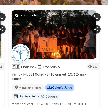
verified
Service cacher
hone
phone
hare
share
🇫🇷
France
Eté 2026
event
visibility
15
233
•
Yaniv - Mt St Michel - 8/10-ans-et-10/12-ans-
Juillet
location_on
groups
Colonie Juive
Mont Saint-Michel
event_available
08/07/2026
16 jours
•
schedule
e
Mont St Michel 8-10 & 10-12 ans. DU 8 AU 24 JUILLET.