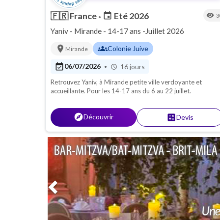
🇫🇷
France
Eté 2026
event
visibility
3
•
Yaniv - Mirande - 14-17 ans -Juillet 2026
location_on
groups
Colonie Juive
Mirande
event_available
06/07/2026
16 jours
•
schedule
Retrouvez Yaniv, à Mirande petite ville verdoyante et
accueillante. Pour les 14-17 ans du 6 au 22 juillet.
explore
Découvrir
calculate
Devis
Previous