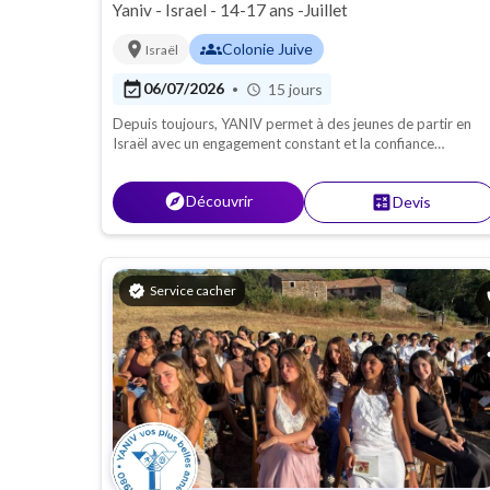
Yaniv - Israel - 14-17 ans -Juillet
location_on
groups
Colonie Juive
Israël
event_available
06/07/2026
15 jours
•
schedule
Depuis toujours, YANIV permet à des jeunes de partir en
Israël avec un engagement constant et la confiance
renouvelée des familles. Du 6 au 21 Juillet 2026.
explore
Découvrir
calculate
Devis
verified
Service cacher
p
s