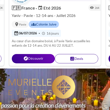
🇫🇷
France
Eté 2026
event
visibility
04
264
•
Yaniv - Pavie - 12-14-ans - Juillet 2026
location_on
groups
Colonie Juive
Pavie
event_available
06/07/2026
16 jours
•
schedule
Au cœur d'un domaine boisé, à Pavie Yaniv accueille les
Y
enfants de 12-14 ans. DU 6 AU 22 JUILLET.
d
s
h
explore
Découvrir
calculate
Devis