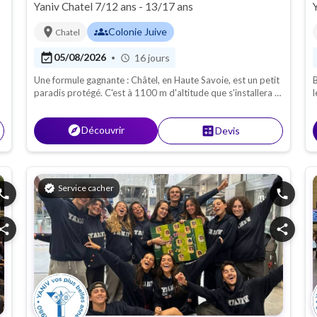
Yaniv Chatel 7/12 ans - 13/17 ans
location_on
groups
Colonie Juive
Chatel
event_available
05/08/2026
16 jours
•
schedule
Une formule gagnante : Châtel, en Haute Savoie, est un petit
B
paradis protégé. C'est à 1100 m d'altitude que s'installera la
l
"colo" de YANIV pour y passer, comme chaque année, les
vacances les plus sympas avec une certaine "magie" entre
explore
Découvrir
calculate
Devis
grands et petits.
verified
Service cacher
hone
phone
hare
share