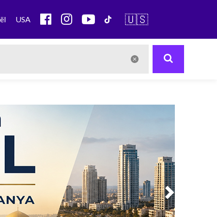
🇺🇸
ël
USA
Next