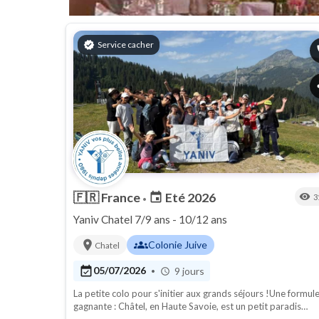
verified
Service cacher
p
s
🇫🇷
France
Eté 2026
event
visibility
3
•
Yaniv Chatel 7/9 ans - 10/12 ans
location_on
groups
Colonie Juive
Chatel
event_available
05/07/2026
9 jours
•
schedule
La petite colo pour s'initier aux grands séjours !Une formul
gagnante : Châtel, en Haute Savoie, est un petit paradis