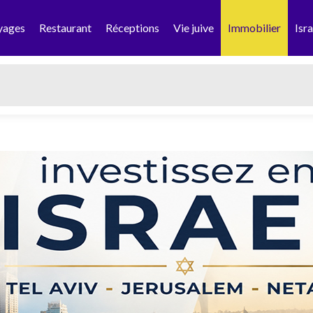
yages
Restaurant
Réceptions
Vie juive
Immobilier
Isra