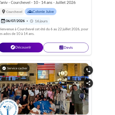
Yaniv - Courchevel - 10 - 14 ans - Juillet 2026
location_on
groups
Colonie Juive
Courchevel
event_available
06/07/2026
16 jours
•
schedule
ienvenue à Courchevel cet été du 6 au 22 juillet 2026, pour
es ados de 10 à 14 ans.
explore
Découvrir
calculate
Devis
verified
Service cacher
phone
share