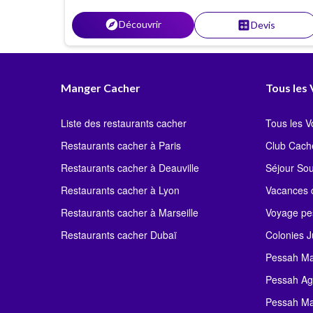
protégé. La montagne, vous connaissez l'été?
explore
Découvrir
calculate
Devis
Manger Cacher
Tous les
Liste des restaurants cacher
Tous les 
Restaurants cacher à Paris
Club Cach
Restaurants cacher à Deauville
Séjour So
Restaurants cacher à Lyon
Vacances c
Restaurants cacher à Marseille
Voyage pe
Restaurants cacher Dubaï
Colonies J
Pessah Ma
Pessah Ag
Pessah Ma