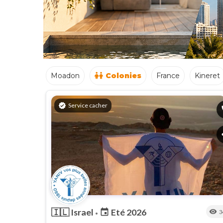
Moadon
Colonies
France
Kineret
verified
Service cacher
p
s
🇮🇱
Israel
Eté 2026
event
visibility
3
•