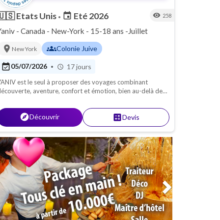
🇺🇸
Etats Unis
Eté 2026
event
visibility
258
•
Yaniv - Canada - New-York - 15-18 ans -Juillet
location_on
groups
Colonie Juive
New York
event_available
05/07/2026
17 jours
•
schedule
ANIV est le seul à proposer des voyages combinant
écouverte, aventure, confort et émotion, bien au-delà des
éjours classiques accessibles à tous, limités à un vol et un
ôtel en centre-ville. Du 5 au 22 Juillet 2026.
explore
Découvrir
calculate
Devis
Next