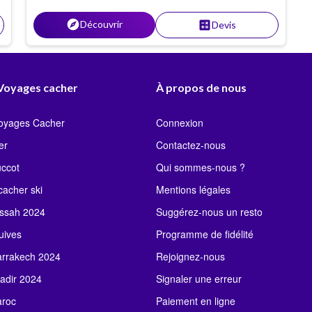
explore
Découvrir
calculate
Devis
 Voyages cacher
À propos de nous
Voyages Cacher
Connexion
er
Contactez-nous
uccot
Qui sommes-nous ?
acher ski
Mentions légales
ssah 2024
Suggérez-nous un resto
uives
Programme de fidélité
rrakech 2024
Rejoignez-nous
adir 2024
Signaler une erreur
roc
Paiement en ligne