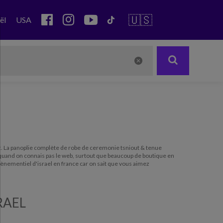
🇺🇸
ël
USA
t
. La panoplie complète de robe de ceremonie tsniout & tenue
sir quand on connais pas le web, surtout que beaucoup de boutique en
évènementiel d'israel en france car on sait que vous aimez
RAEL