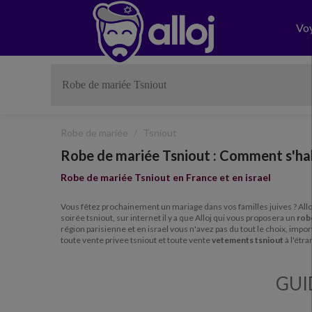
Vo
Robe de mariée
Tsniout
Robe de mariée Tsniout : Comment s'habi
Robe de mariée Tsniout en France et en israel
Vous fêtez prochainement un mariage dans vos familles juives ? All
soirée tsniout, sur internet il y a que Alloj qui vous proposera un
robe
région parisienne et en israel vous n'avez pas du tout le choix, impo
toute vente privee tsniout et toute vente
vetements tsniout
à l'étra
GUI