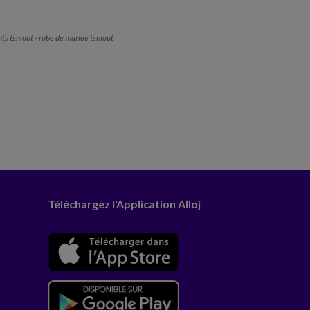
nts tsniout - robe de mariee tsniout
Téléchargez l'Application Alloj