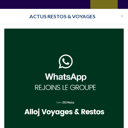
yages
Restaurant
Réceptions
Vie juive
Immobilier
Isra
×
ACTUS RESTOS & VOYAGES
ller dans une synagogue en France et en israel ?
oj vous propose un grand choix de robes habillees
tsniout
avec tenue mariage
tsniou
 tsniout en ligne
, car trouver une robe tsniout soirée, est une vraie partie de plai
rt exort avec des arrivages directes en provenance d'israel, alloj vous apporte tout l'
nger.
DE DES ROBES TSNIOUT FRANCE / IS