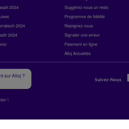
ssah 2024
Suggérez-nous un resto
uives
Programme de fidélité
rrakech 2024
Rejoignez-nous
adir 2024
Signaler une erreur
roc
Paiement en ligne
Alloj Actualités
t sur Alloj ?
Suivez-Nous
der !