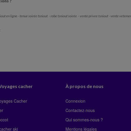
ions ?
Ecoles
Crèches
Traiteurs
iout en ligne - tenue soirée tsniout - robe tsniout soirée - vente privee tsniout - vente veteme
:
 Voyages cacher
À propos de nous
Voyages Cacher
Connexion
er
Contactez-nous
uccot
Qui sommes-nous ?
acher ski
Mentions légales