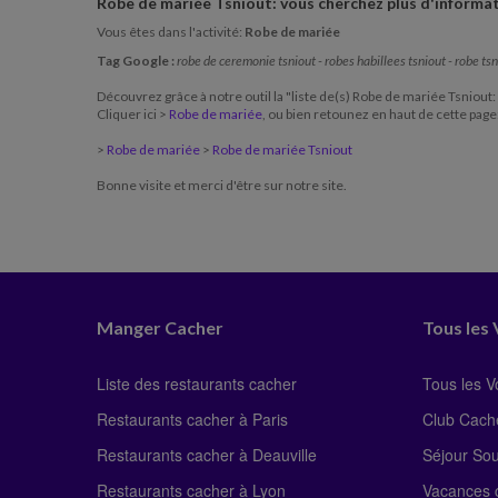
Robe de mariée Tsniout: vous cherchez plus d'informat
Voyages
Colonies
Resto autour de moi
Vous êtes dans l'activité:
Robe de mariée
Tag Google :
robe de ceremonie tsniout - robes habillees tsniout - robe tsn
Découvrez grâce à notre outil la "liste de(s) Robe de mariée Tsniout:
Cliquer ici >
Robe de mariée
, ou bien retounez en haut de cette page
>
Robe de mariée
>
Robe de mariée Tsniout
Bonne visite et merci d'être sur notre site.
Manger Cacher
Tous les
Liste des restaurants cacher
Tous les 
Restaurants cacher à Paris
Club Cach
Restaurants cacher à Deauville
Séjour So
Restaurants cacher à Lyon
Vacances c