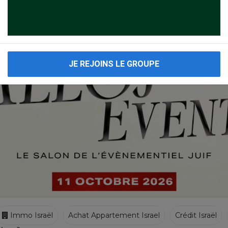
19
ROBE DE MARIÉE PARIS
ROBE DE MARIÉE MARIAGE
Lire la suite...
JE REJOINS LE GROUPE
Immo Israël
Achat Appartement Israel
Crédit Israël