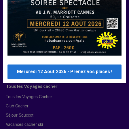
Manger Cacher
Liste des restaurants cacher
Restaurants cacher à Paris
Restaurants cacher à Deauville
Restaurants cacher à Lyon
Restaurants cacher à Marseille
Restaurants cacher Dubaï
Mercredi 12 Août 2026 - Prenez vos places !
Tous les Voyages cacher
Tous les Voyages Cacher
Club Cacher
Séjour Souccot
Vacances cacher ski