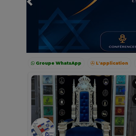
Groupe WhatsApp
L'application
Voyages
Colonies
Resto autour de moi
p
s