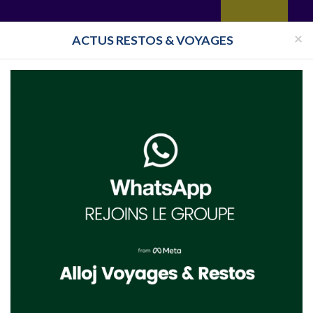
yages
Restaurant
Réceptions
Vie juive
Immobilier
Isra
×
ACTUS RESTOS & VOYAGES