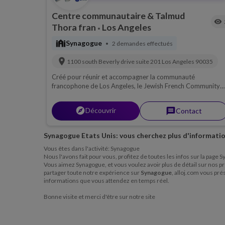
Centre communautaire & Talmud
visibility
Thora fran
Los Angeles
•
synagogue
Synagogue
2 demandes effectués
•
location_on
1100 south Beverly drive suite 201
Los Angeles
90035
Créé pour réunir et accompagner la communauté
francophone de Los Angeles, le Jewish French Community
Center est le premier espace communautaire francophone
juif de la ville, dédié aux échanges, à la culture, aux tradition
explorer
Découvrir
message
Contact
et au lien communautaire.
Synagogue Etats Unis: vous cherchez plus d'informatio
Vous êtes dans l'activité: Synagogue
Nous l'avons fait pour vous, profitez de toutes les infos sur la page 
Vous aimez Synagogue, et vous voulez avoir plus de détail sur nos pre
partager toute notre expérience sur
Synagogue
, alloj.com vous pr
informations que vous attendez en temps réel.
Bonne visite et merci d'être sur notre site