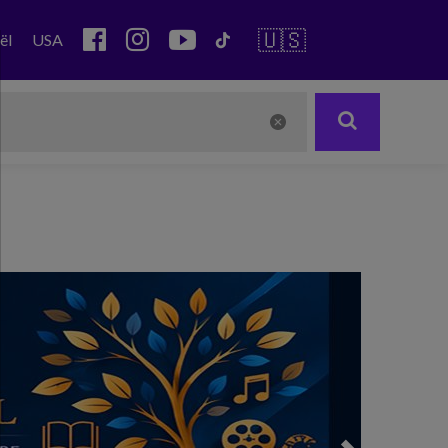
🇺🇸
ël
USA
Next