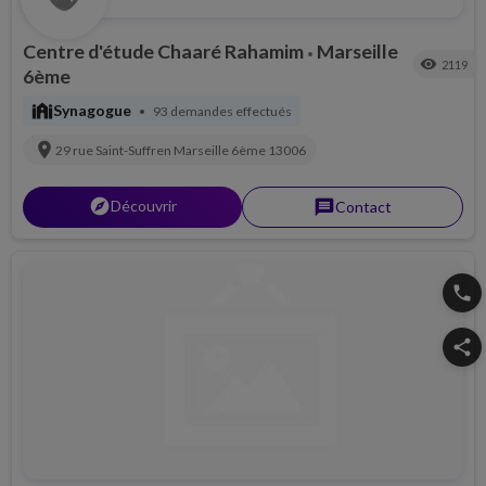
Centre d'étude Chaaré Rahamim
Marseille
•
visibility
2119
6ème
synagogue
Synagogue
93 demandes effectués
•
location_on
29 rue Saint-Suffren
Marseille 6ème
13006
explorer
Découvrir
message
Contact
phone
share