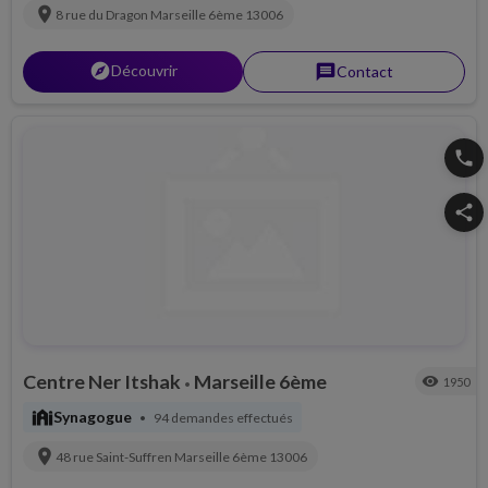
location_on
8 rue du Dragon
Marseille 6ème
13006
explorer
Découvrir
message
Contact
phone
share
Centre Ner Itshak
Marseille 6ème
visibility
1950
•
synagogue
Synagogue
94 demandes effectués
•
location_on
48 rue Saint-Suffren
Marseille 6ème
13006