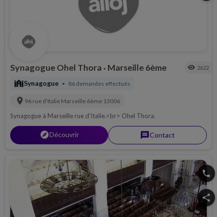
Synagogue Ohel Thora
Marseille 6ème
visibility
2622
•
synagogue
Synagogue
86 demandes effectués
•
location_on
96 rue d'Italie
Marseille 6ème
13006
Synagogue à Marseille rue d'Italie.<br> Ohel Thora.
explorer
Découvrir
message
Contact
phone
share