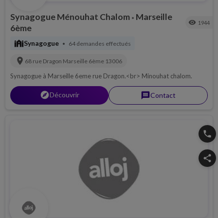
Synagogue Ménouhat Chalom
Marseille
•
visibility
1944
6ème
synagogue
Synagogue
64 demandes effectués
•
location_on
68 rue Dragon
Marseille 6ème
13006
Synagogue à Marseille 6eme rue Dragon.<br> Minouhat chalom.
explorer
Découvrir
message
Contact
phone
share