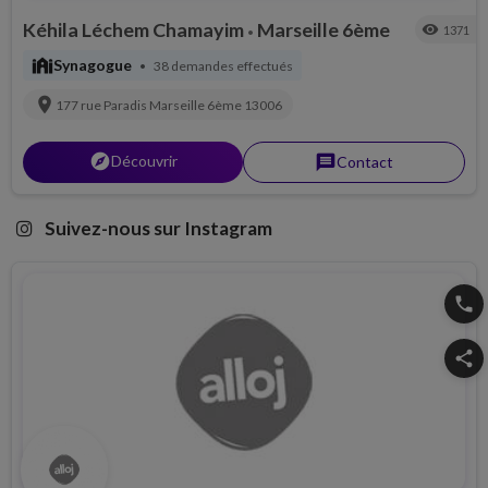
Kéhila Léchem Chamayim
Marseille 6ème
visibility
1371
•
synagogue
Synagogue
38 demandes effectués
•
location_on
177 rue Paradis
Marseille 6ème
13006
explorer
Découvrir
message
Contact
Suivez-nous sur Instagram
phone
share