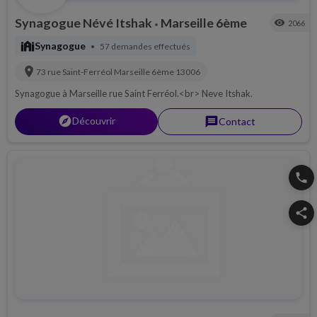
Synagogue Névé Itshak
Marseille 6ème
visibility
2066
•
synagogue
Synagogue
57 demandes effectués
•
location_on
73 rue Saint-Ferréol
Marseille 6ème
13006
Synagogue à Marseille rue Saint Ferréol.<br> Neve Itshak.
explorer
Découvrir
message
Contact
phone
share