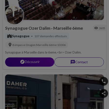
Synagogue Ozer Dalim
Marseille 6ème
visibility
2605
•
synagogue
Synagogue
107 demandes effectués
•
location_on
8 impasse Dragon
Marseille 6ème
13006
Synagogue à Marseille dans le 6eme.<br> Ozer Dalim.
explorer
Découvrir
message
Contact
phone
share