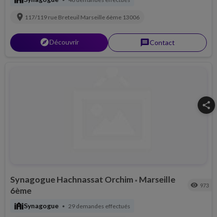
location_on
117/119 rue Breteuil
Marseille 6ème
13006
explorer
Découvrir
message
Contact
share
Synagogue Hachnassat Orchim
Marseille
•
visibility
973
6ème
synagogue
Synagogue
29 demandes effectués
•