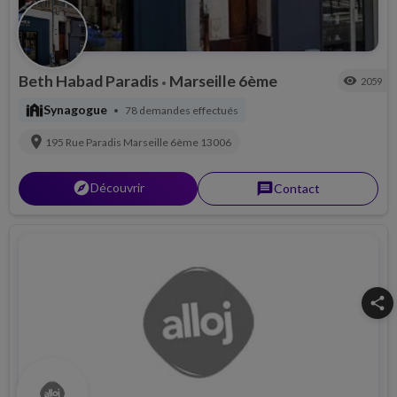
Beth Habad Paradis
Marseille 6ème
visibility
2059
•
synagogue
Synagogue
78 demandes effectués
•
location_on
195 Rue Paradis
Marseille 6ème
13006
explorer
Découvrir
message
Contact
share