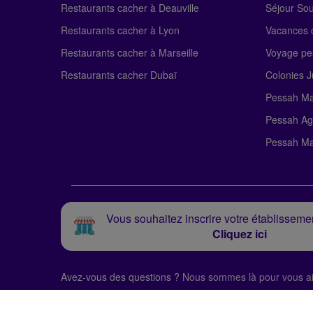
Restaurants cacher à Deauville
Séjour So
Restaurants cacher à Lyon
Vacances c
Restaurants cacher à Marseille
Voyage pe
Restaurants cacher Dubaï
Colonies J
Pessah Ma
Pessah Ag
Pessah Ma
Vous souhaitez inscrire votre établissemen
Cliquez ici
Avez-vous des questions ?
Nous sommes là pour vous ai
© Alloj.
2024 Tous droits réservés