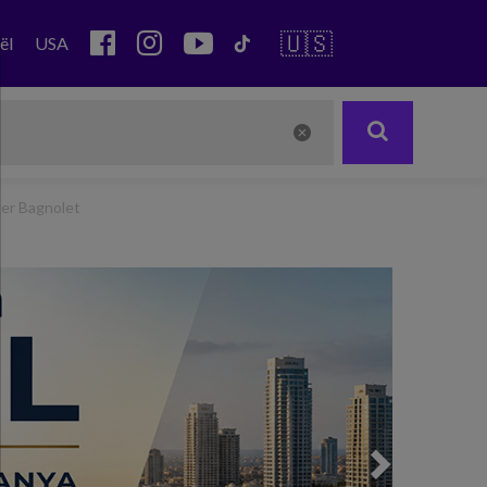
🇺🇸
ël
USA
her Bagnolet
Next