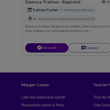
Damoya Traiteur
Bagnolet
visibility
18
•
event_available
Traiteur Cacher
43 demandes effectués
•
location_on
43 - 45 Rue Charles Delescluze
Bagnolet
93170
Damoya Traiteur l'exigence du meilleur...Retrouvez tous no
plats traiteurs sur www.damoyatraiteur.com
explorer
Découvrir
message
Contact
Manger Cacher
Tous les
Liste des restaurants cacher
Tous les 
Restaurants cacher à Paris
Club Cach