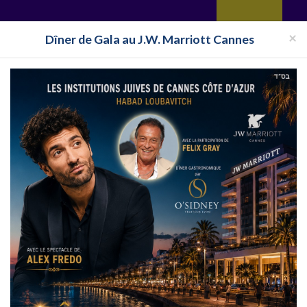
yages
Restaurant
Réceptions
Vie juive
Immobilier
Isra
×
Dîner de Gala au J.W. Marriott Cannes
cher Île-de-France
Traiteur Cacher Seine Saint Denis
Traiteur Cac