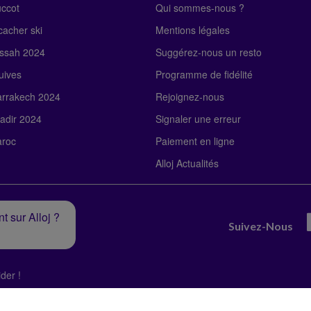
uccot
Qui sommes-nous ?
acher ski
Mentions légales
ssah 2024
Suggérez-nous un resto
uives
Programme de fidélité
rrakech 2024
Rejoignez-nous
adir 2024
Signaler une erreur
roc
Paiement en ligne
Alloj Actualités
t sur Alloj ?
Suivez-Nous
der !