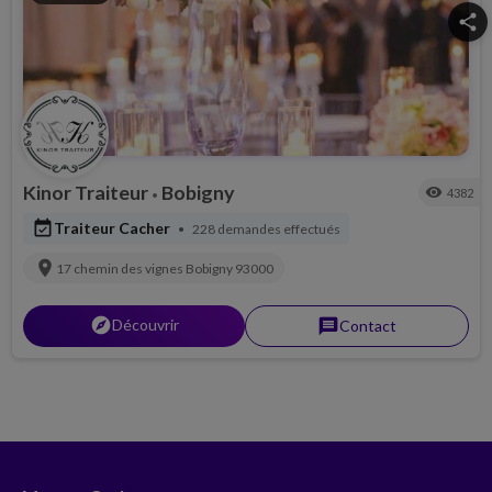
share
Kinor Traiteur
Bobigny
visibility
4382
•
event_available
Traiteur Cacher
228 demandes effectués
•
location_on
17 chemin des vignes
Bobigny
93000
explorer
Découvrir
message
Contact