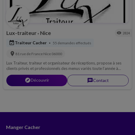
Lux-traiteur
Nice
visibility
2824
•
event_available
Traiteur Cacher
55 demandes effectués
•
location_on
81 rue de France
Nice
06000
Lux Traiteur, traiteur et organisateur de réceptions, propose à ses
clients privés et professionnels des menus variés toute l’année à
partir des produits de saison ou des demandes spécifiques de clients.
L’art de recevoir à la Française avec LUX c’est : -Accueillir ses invités et
explorer
Découvrir
message
Contact
les surprendre avec la mise en scène et la transformation des
produits. -Offrir un parcours sensoriel fait de saveurs et de goûts
originels.
Manger Cacher