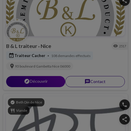
share
B & L traiteur
Nice
visibility
2517
•
event_available
Traiteur Cacher
108 demandes effectués
•
location_on
93 boulevard Gambetta
Nice
06000
explorer
Découvrir
message
Contact
verified
Beth Din de Nice
phone
restaurant
Viande
share