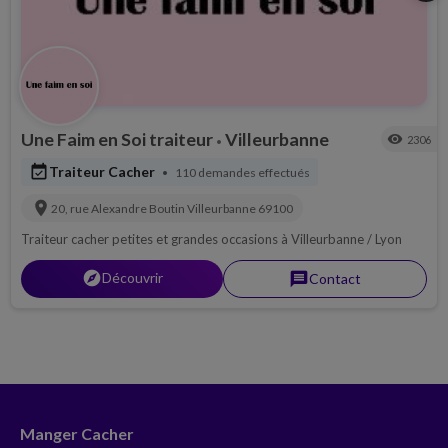
Une Faim en Soi traiteur
Villeurbanne
visibility
2306
•
event_available
Traiteur Cacher
110 demandes effectués
•
location_on
20, rue Alexandre Boutin
Villeurbanne
69100
Traiteur cacher petites et grandes occasions à Villeurbanne / Lyon
explorer
Découvrir
message
Contact
Manger Cacher