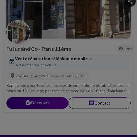
share
Futur and Co
Paris 11ème
visibility
3587
•
Vente réparation téléphonie mobile
•
event_available
161 demandes effectués
location_on
256 Boulevard Voltaire
Paris 11ème
75011
Réparation pour tous les modèles de smartphone et tablettes fais sur
place en 1 heure max par technicien avec plus de 10 ans d'ancienneté.
L'honnêteté est la devise de FUTUR AND CO
explorer
Découvrir
message
Contact