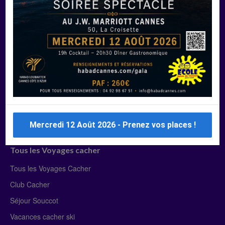
Manger Cacher
Liste des restaurants cacher
Restaurants cacher à Paris
Restaurants cacher à Deauville
Restaurants cacher à Lyon
Restaurants cacher à Marseille
Restaurants cacher Dubaï
Mercredi 12 Août 2026 - Prenez vos places !
Tous les Voyages cacher
Tous les Voyages Cacher
Club Cacher
Séjour Souccot
Vacances cacher ski