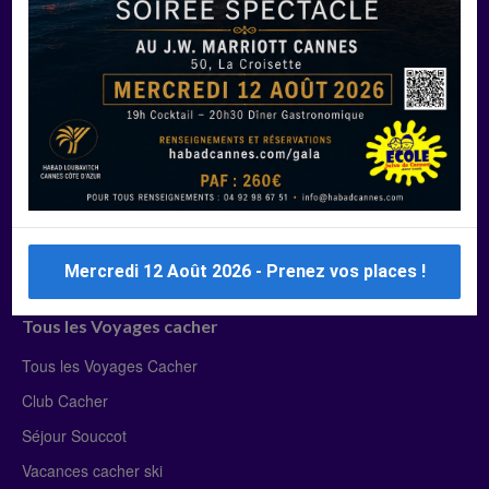
Manger Cacher
Liste des restaurants cacher
Restaurants cacher à Paris
Restaurants cacher à Deauville
Restaurants cacher à Lyon
Restaurants cacher à Marseille
Restaurants cacher Dubaï
Mercredi 12 Août 2026 - Prenez vos places !
Tous les Voyages cacher
Tous les Voyages Cacher
Club Cacher
Séjour Souccot
Vacances cacher ski