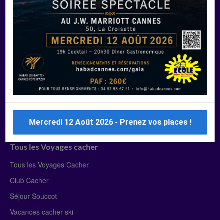
Manger Cacher
Liste des restaurants cacher
Restaurants cacher à Paris
Restaurants cacher à Deauville
Restaurants cacher à Lyon
Restaurants cacher à Marseille
Restaurants cacher Dubaï
Mercredi 12 Août 2026 - Prenez vos places !
Tous les Voyages cacher
Tous les Voyages Cacher
Club Cacher
Séjour Souccot
Vacances cacher ski