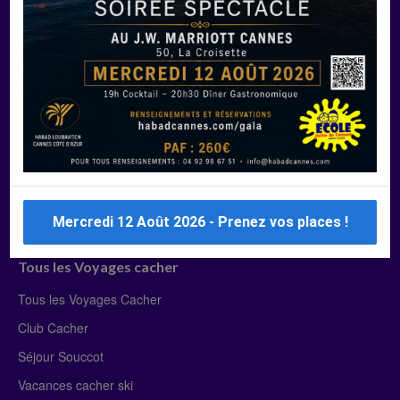
Manger Cacher
Liste des restaurants cacher
Restaurants cacher à Paris
Restaurants cacher à Deauville
Restaurants cacher à Lyon
Restaurants cacher à Marseille
Restaurants cacher Dubaï
Mercredi 12 Août 2026 - Prenez vos places !
Tous les Voyages cacher
Tous les Voyages Cacher
Club Cacher
Séjour Souccot
Vacances cacher ski