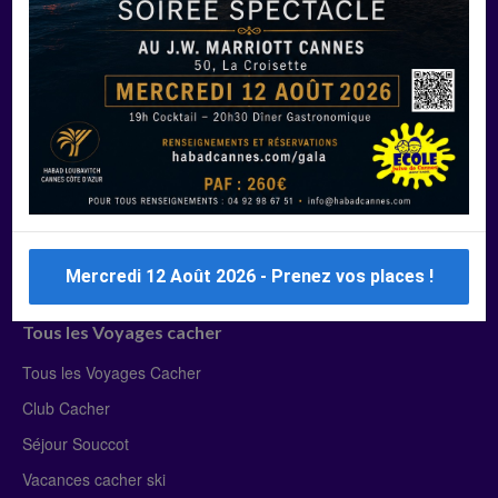
Manger Cacher
Liste des restaurants cacher
Restaurants cacher à Paris
Restaurants cacher à Deauville
Restaurants cacher à Lyon
Restaurants cacher à Marseille
Restaurants cacher Dubaï
Mercredi 12 Août 2026 - Prenez vos places !
Tous les Voyages cacher
Tous les Voyages Cacher
Club Cacher
Séjour Souccot
Vacances cacher ski