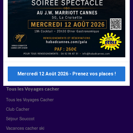
Manger Cacher
Liste des restaurants cacher
Restaurants cacher à Paris
Restaurants cacher à Deauville
Restaurants cacher à Lyon
Restaurants cacher à Marseille
Restaurants cacher Dubaï
Mercredi 12 Août 2026 - Prenez vos places !
Tous les Voyages cacher
Tous les Voyages Cacher
Club Cacher
Séjour Souccot
Vacances cacher ski