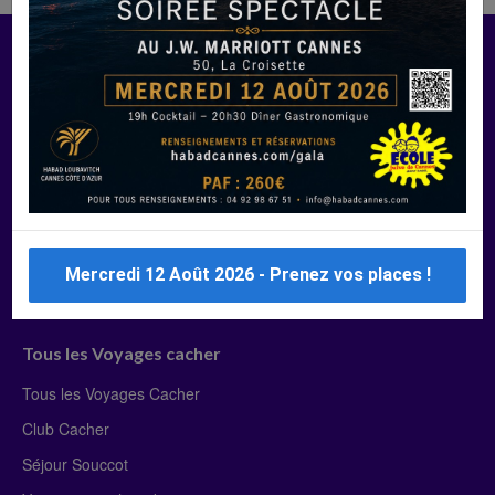
Manger Cacher
Liste des restaurants cacher
Restaurants cacher à Paris
Restaurants cacher à Deauville
Restaurants cacher à Lyon
Restaurants cacher à Marseille
Mercredi 12 Août 2026 - Prenez vos places !
Restaurants cacher Dubaï
Tous les Voyages cacher
Tous les Voyages Cacher
Club Cacher
Séjour Souccot