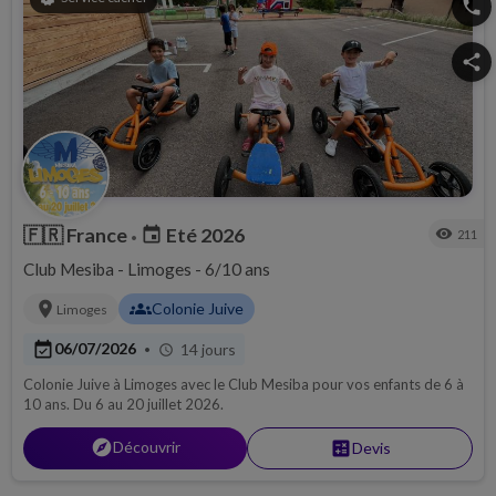
phone
share
🇫🇷
France
Eté 2026
event
visibility
211
•
Club Mesiba - Limoges - 6/10 ans
location_on
groups
Colonie Juive
Limoges
event_available
06/07/2026
14 jours
•
schedule
Colonie Juive à Limoges avec le Club Mesiba pour vos enfants de 6 à
10 ans. Du 6 au 20 juillet 2026.
explore
Découvrir
calculate
Devis