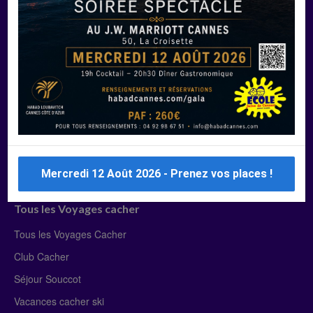
Manger Cacher
Liste des restaurants cacher
Restaurants cacher à Paris
Restaurants cacher à Deauville
Restaurants cacher à Lyon
Restaurants cacher à Marseille
Restaurants cacher Dubaï
Mercredi 12 Août 2026 - Prenez vos places !
Tous les Voyages cacher
Tous les Voyages Cacher
Club Cacher
Séjour Souccot
Vacances cacher ski