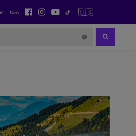
🇺🇸
ël
USA
Next