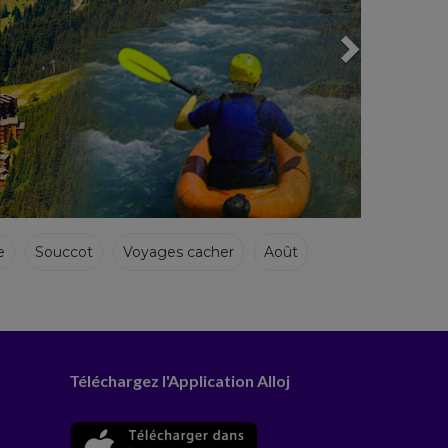
e
Souccot
Voyages cacher
Août
Téléchargez l'Application Alloj