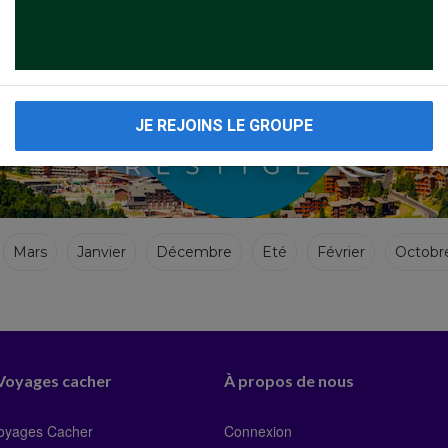
JE REJOINS LE GROUPE
Mars
Janvier
Décembre
Eté
Février
Octobr
 Voyages cacher
À propos de nous
Voyages Cacher
Connexion