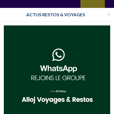
yages
Restaurant
Réceptions
Vie juive
Immobilier
Isra
×
ACTUS RESTOS & VOYAGES
e
Toutes les surveillances
re
rre