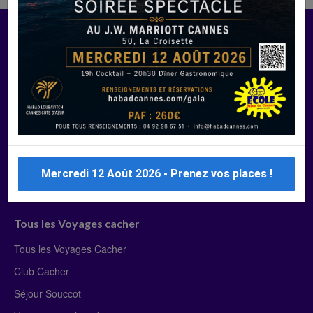
Manger Cacher
Liste des restaurants cacher
Restaurants cacher à Paris
Restaurants cacher à Deauville
Restaurants cacher à Lyon
Restaurants cacher à Marseille
Mercredi 12 Août 2026 - Prenez vos places !
Restaurants cacher Dubaï
Tous les Voyages cacher
Tous les Voyages Cacher
Club Cacher
Séjour Souccot