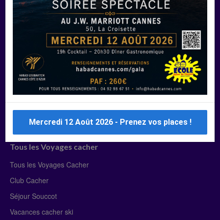
Manger Cacher
Liste des restaurants cacher
Restaurants cacher à Paris
Restaurants cacher à Deauville
Restaurants cacher à Lyon
Restaurants cacher à Marseille
Restaurants cacher Dubaï
Mercredi 12 Août 2026 - Prenez vos places !
Tous les Voyages cacher
Tous les Voyages Cacher
Club Cacher
Séjour Souccot
Vacances cacher ski