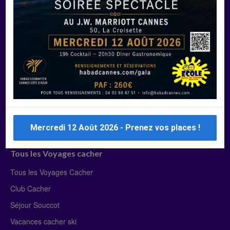
Manger Cacher
Liste des restaurants cacher
Restaurants cacher à Paris
Restaurants cacher à Deauville
Restaurants cacher à Lyon
Restaurants cacher à Marseille
Restaurants cacher Dubaï
Mercredi 12 Août 2026 - Prenez vos places !
Tous les Voyages cacher
Tous les Voyages Cacher
Club Cacher
Séjour Souccot
Vacances cacher ski