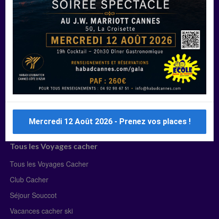
Manger Cacher
Liste des restaurants cacher
Restaurants cacher à Paris
Restaurants cacher à Deauville
Restaurants cacher à Lyon
Restaurants cacher à Marseille
Restaurants cacher Dubaï
Mercredi 12 Août 2026 - Prenez vos places !
Tous les Voyages cacher
Tous les Voyages Cacher
Club Cacher
Séjour Souccot
Vacances cacher ski