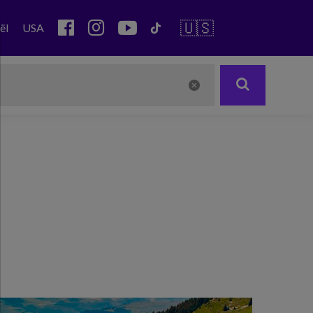
🇺🇸
ël
USA
Next