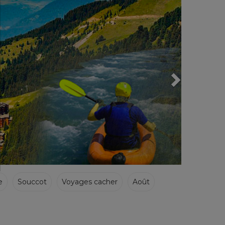
e
Souccot
Voyages cacher
Août