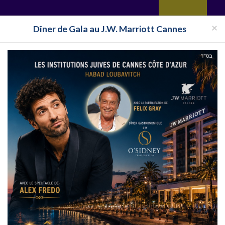
yages
Restaurant
Réceptions
Vie juive
Immobilier
Isra
×
Dîner de Gala au J.W. Marriott Cannes
Toutes les surveillances
iere minute Thaïlande
nute en Thaïlande pas cher
tractif, des hôtels en Sejour derniere minute pas cher du tout !