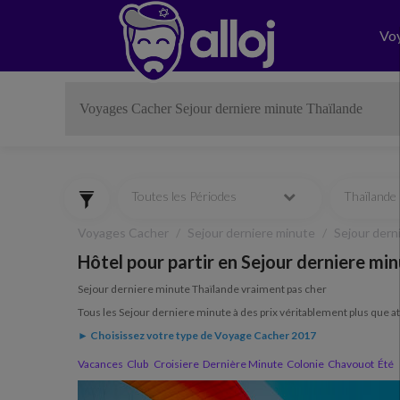
Vo
Toutes les Périodes
Thaïlande
Voyages Cacher
Sejour derniere minute
Sejour dern
Hôtel pour partir en Sejour derniere mi
Sejour derniere minute Thaïlande vraiment pas cher
Tous les Sejour derniere minute à des prix véritablement plus que at
► Choisissez votre type de Voyage Cacher 2017
Vacances
Club
Croisiere
Dernière Minute
Colonie
Chavouot
Été
Previous