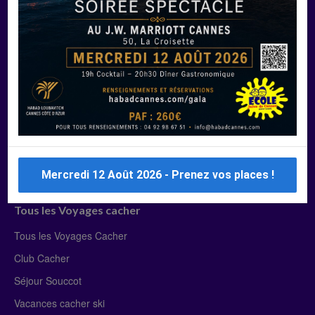
Manger Cacher
Liste des restaurants cacher
Restaurants cacher à Paris
Restaurants cacher à Deauville
Restaurants cacher à Lyon
Restaurants cacher à Marseille
Restaurants cacher Dubaï
Mercredi 12 Août 2026 - Prenez vos places !
Tous les Voyages cacher
Tous les Voyages Cacher
Club Cacher
Séjour Souccot
Vacances cacher ski