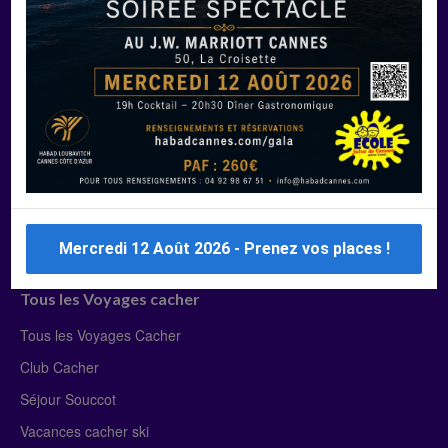
Manger Cacher
Liste des restaurants cacher
Restaurants cacher à Paris
Restaurants cacher à Deauville
Restaurants cacher à Lyon
Restaurants cacher à Marseille
Restaurants cacher Dubaï
Mercredi 12 Août 2026 - Prenez vos places !
Tous les Voyages cacher
Tous les Voyages Cacher
Club Cacher
Séjour Souccot
Vacances cacher ski