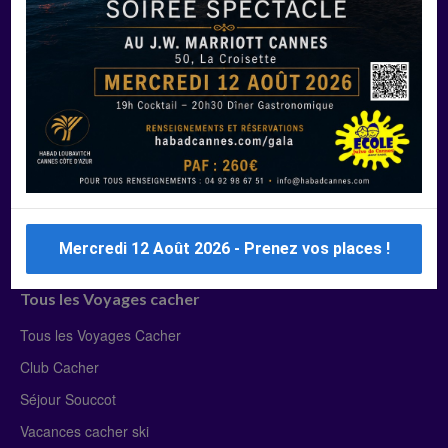
Manger Cacher
Liste des restaurants cacher
Restaurants cacher à Paris
Restaurants cacher à Deauville
Restaurants cacher à Lyon
Restaurants cacher à Marseille
Restaurants cacher Dubaï
Mercredi 12 Août 2026 - Prenez vos places !
Tous les Voyages cacher
Tous les Voyages Cacher
Club Cacher
Séjour Souccot
Vacances cacher ski