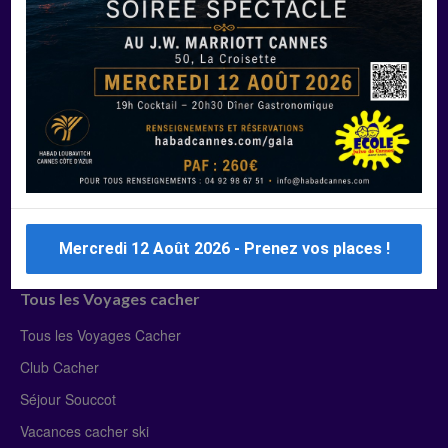
Manger Cacher
Liste des restaurants cacher
Restaurants cacher à Paris
Restaurants cacher à Deauville
Restaurants cacher à Lyon
Restaurants cacher à Marseille
Restaurants cacher Dubaï
Mercredi 12 Août 2026 - Prenez vos places !
Tous les Voyages cacher
Tous les Voyages Cacher
Club Cacher
Séjour Souccot
Vacances cacher ski