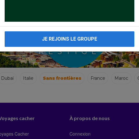
JE REJOINS LE GROUPE
Dubaï
Italie
Sans frontières
France
Maroc
 Voyages cacher
À propos de nous
Voyages Cacher
Connexion