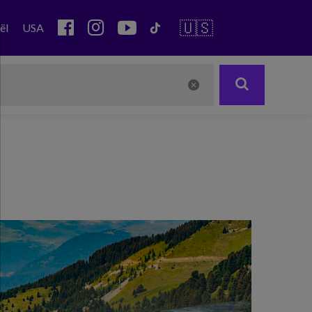
🇺🇸
ël
USA
Next