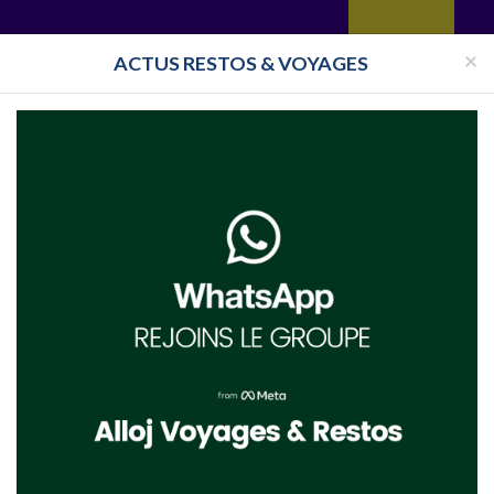
yages
Restaurant
Réceptions
Vie juive
Immobilier
Isra
×
ACTUS RESTOS & VOYAGES
Toutes les surveillances
e