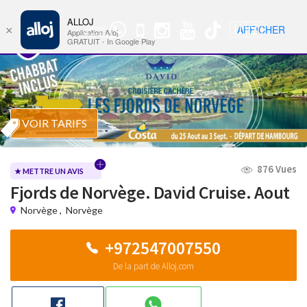
ALLOJ
MENU
🇺🇸
AFFICHER
×
Groupe
Nav
Application Alloj
WhatsApp
GRATUIT - In Google Play
VOIR TARIFS
876 Vues
★ METTRE UN AVIS
Fjords de Norvège. David Cruise. Aout
Norvège
,
Norvège
+972547007550
De la part de Alloj.com