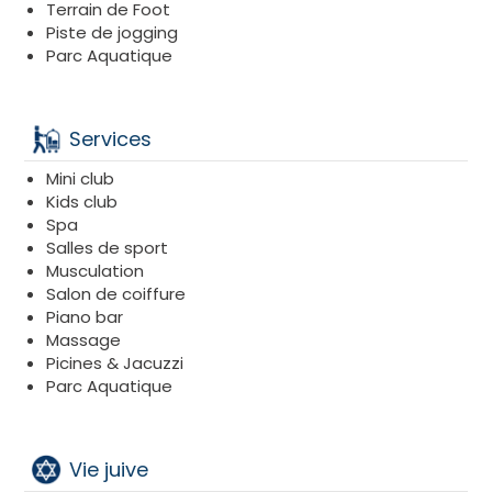
midi, une succulente dafina en plein océan !
Terrain de Foot
Piste de jogging
Parc Aquatique
Services
Mini club
Kids club
Spa
Salles de sport
Musculation
Salon de coiffure
Piano bar
Massage
Picines & Jacuzzi
Parc Aquatique
Vie juive