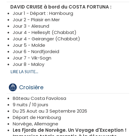
DAVID CRUISE à bord du COSTA FORTUNA :
Jour 1 - Départ : Hambourg
Jour 2 - Plaisir en Mer
Jour 3 - Alesund
Jour 4 - Hellesylt (Chabbat)
Jour 4 - Geiranger (Chabbat)
Jour 5 - Molde
Jour 6 - Nordfjordeid
Jour 7 - Vik-Sogn
Jour 8 - Maloy
Jour 9 - Plaisir en Mer
LIRE LA SUITE...
Jour 10 - Hamburg
Croisière
Bâteau Costa Favolosa
9 nuits / 10 jours
Du 25 Aout au 3 Septembre 2026
Départ de Hambourg
Norvège, Allemagne
Les
Fjords de Norvège. Un Voyage d'Exception !