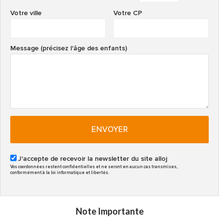
Votre ville
Votre CP
Message (précisez l'âge des enfants)
ENVOYER
J'accepte de recevoir la newsletter du site alloj
Vos coordonnées restent confidentielles et ne seront en aucun cas transmises,
conformément à la loi informatique et libertés.
Note Importante