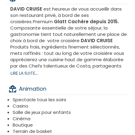
DAVID CRUISE
est heureux de vous accueillir dans
son restaurant privé, à bord de ses
croisières Premium
Glatt Cachère depuis 2015.
Composante essentielle de votre séjour, la
gastronomie tient tout naturellement une place de
choix à bord de votre croisière
DAVID CRUISE
Produits frais, ingrédients finement sélectionnés,
mets raffinés : tout au long de votre croisière vous
apprécierez une cuisine haut de gamme élaborée
par des Chefs talentueux de Costa, partageants
leur passion pour l’héritage culinaire italien.
LIRE LA SUITE...
Surveillance Rav S.Ifrah chlita, d’ Aix les Bains.
Cuisine gastronomique Glatt Cachère
Animation
Halav Israël, Pat Israël, et Bichoul Israël.
Mashgihim présents en cuisine
Spectacle tous les soirs
Pension complète
Casino
Petit déjeuner et déjeuner en buffet
Salle de jeux pour enfants
Diner servit à l'assiette
Cinéma
Sans oublier nos repas de Shabbat et le plaisir de
Boutique
savourer, dans la plus pure tradition, le samedi
Terrain de basket