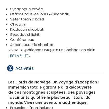
Synagogue privée.
Offices tous les jours & Shabbat.
Sefer torah à bord
Chiourim
Kiddouch shabbat
Seoudat chlichit
Conférences
Ascenceurs de shabbat
Vivez l’ expérience UNIQUE d’un Shabbat en plein
océan.
LIRE LA SUITE...
Partagez un Shabbat inoubliable avec des
passagers venants du monde entier.
Activités
Les
Fjords de Norvège. Un Voyage d'Exception !
Immersion totale garantie à la découverte
de ces montagnes sculptées, des paysages
fascinants qu'offre le plus beau littoral du
monde. Vivez une aventure authentique.
.
Excursions (non inclues)