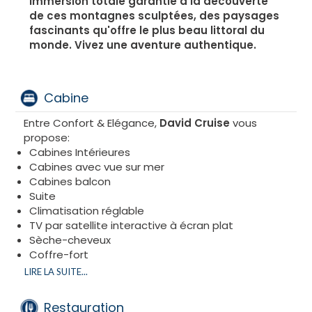
Immersion totale garantie à la découverte
de ces montagnes sculptées, des paysages
fascinants qu'offre le plus beau littoral du
monde. Vivez une aventure authentique.
Classé UNESCO.
Cabine
Entre Confort & Elégance,
David Cruise
vous
propose:
Cabines Intérieures
Cabines avec vue sur mer
Cabines balcon
Suite
Climatisation réglable
TV par satellite interactive à écran plat
Sèche-cheveux
Coffre-fort
Steward toujours disponible
LIRE LA SUITE...
Linge de lit et de bain régulièrement remplacé
Mini-bar et room-service 24h/24 (service payant)
Restauration