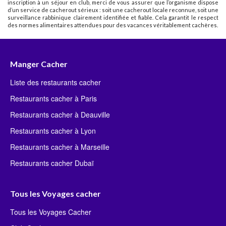
inscription à un séjour en club, merci de vous assurer que l’organisme dispose
d’un service de cacherout sérieux : soit une cacherout locale reconnue, soit une
surveillance rabbinique clairement identifiée et fiable. Cela garantit le respect
des normes alimentaires attendues pour des vacances véritablement cachères.
Manger Cacher
Liste des restaurants cacher
Restaurants cacher à Paris
Restaurants cacher à Deauville
Restaurants cacher à Lyon
Restaurants cacher à Marseille
Restaurants cacher Dubaï
Tous les Voyages cacher
Tous les Voyages Cacher