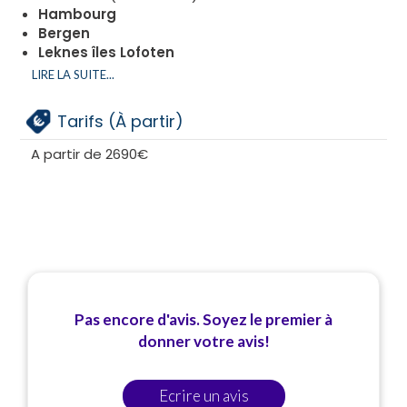
Hambourg
Bergen
Leknes îles Lofoten
Tromso
LIRE LA SUITE...
Honningsväg
Alesund
Tarifs (À partir)
Vik
Sogn
A partir de 2690€
Pas encore d'avis. Soyez le premier à
donner votre avis!
Ecrire un avis