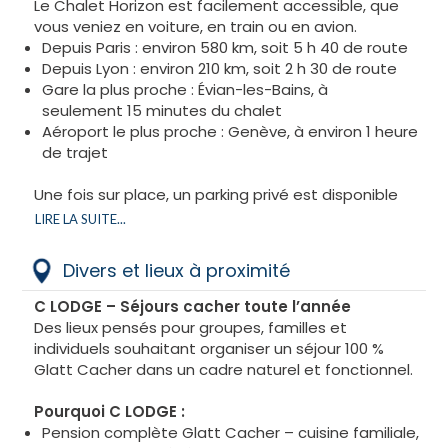
Le Chalet Horizon est facilement accessible, que
vous veniez en voiture, en train ou en avion.
​Depuis Paris : environ 580 km, soit 5 h 40 de route
​Depuis Lyon : environ 210 km, soit 2 h 30 de route
​Gare la plus proche : Évian-les-Bains, à
seulement 15 minutes du chalet
​Aéroport le plus proche : Genève, à environ 1 heure
de trajet
Une fois sur place, un parking privé est disponible
devant le chalet pour votre confort.
LIRE LA SUITE...
Le site se situe à 200 mètres du télécabine, idéal
pour rejoindre facilement les pistes à pieds.
Divers et lieux à proximité
C LODGE – Séjours cacher toute l’année
Des lieux pensés pour groupes, familles et
individuels souhaitant organiser un séjour 100 %
Glatt Cacher dans un cadre naturel et fonctionnel.
Pourquoi C LODGE :
​Pension complète Glatt Cacher – cuisine familiale,