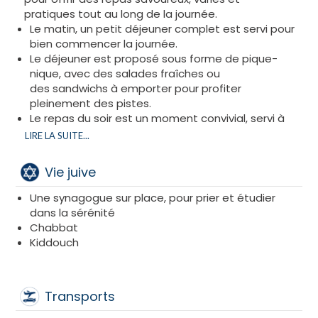
pratiques tout au long de la journée.
Le matin, un petit déjeuner complet est servi pour
bien commencer la journée.
Le déjeuner est proposé sous forme de pique-
nique, avec des salades fraîches ou
des sandwichs à emporter pour profiter
pleinement des pistes.
Le repas du soir est un moment convivial, servi à
table ou en buffet, dans une ambiance familiale et
LIRE LA SUITE...
détendue.
La pension est Glatt Cacher sous le contrôle du
Vie juive
Beth Din de Nice et Région
​Une synagogue sur place, pour prier et étudier
dans la sérénité
Chabbat
Kiddouch
Transports