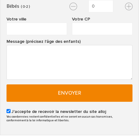
Bébés
( 0-2 )
Votre ville
Votre CP
Message (précisez l'âge des enfants)
ENVOYER
J'accepte de recevoir la newsletter du site alloj
Vos coordonnées restent confidentielles et ne seront en aucun cas transmises,
conformément à la loi informatique et libertés.