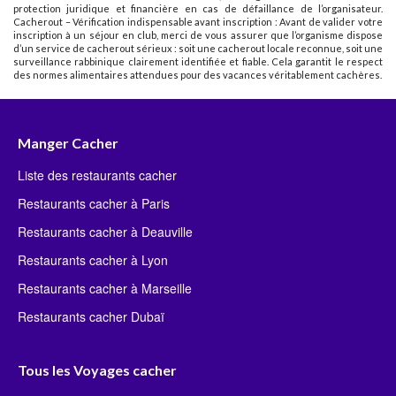
protection juridique et financière en cas de défaillance de l’organisateur.
Cacherout – Vérification indispensable avant inscription : Avant de valider votre
inscription à un séjour en club, merci de vous assurer que l’organisme dispose
d’un service de cacherout sérieux : soit une cacherout locale reconnue, soit une
surveillance rabbinique clairement identifiée et fiable. Cela garantit le respect
des normes alimentaires attendues pour des vacances véritablement cachères.
Manger Cacher
Liste des restaurants cacher
Restaurants cacher à Paris
Restaurants cacher à Deauville
Restaurants cacher à Lyon
Restaurants cacher à Marseille
Restaurants cacher Dubaï
Tous les Voyages cacher