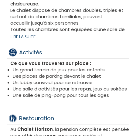
chaleureuse.
Le chalet dispose de chambres doubles, triples et
surtout de chambres familiales, pouvant
accueillir jusqu’à six personnes.
Toutes les chambres sont équipées d’une salle de
bain complète et bénéficient d’un ménage
LIRE LA SUITE...
quotidien.
Certaines chambres offrent une petite terrasse ou
Activités
un balcon avec une vue magnifique sur le
lac
Léman
, pour profiter pleinement du cadre naturel
Ce que vous trouverez sur place :
et paisible du chalet.
​Un grand terrain de jeux pour les enfants
​Des places de parking devant le chalet
​Un lobby convivial pour se retrouver
​Une salle d’activités pour les repas, jeux ou soirées
​Une salle de ping-pong pour tous les âges
Restauration
Au
Chalet Horizon
, la pension complète est pensée
pour offrir des repas savoureux, variés et