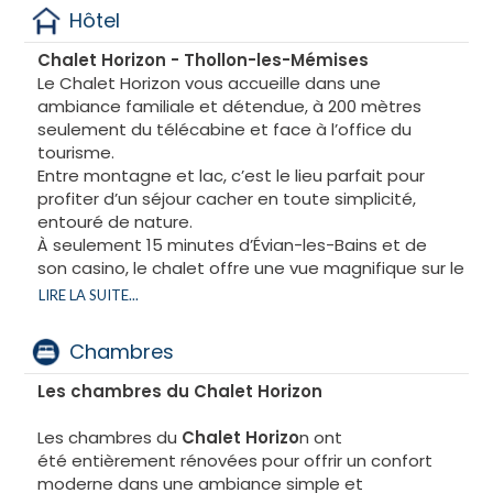
Hôtel
Chalet Horizon - Thollon-les-Mémises
Le Chalet Horizon vous accueille dans une
ambiance familiale et détendue, à 200 mètres
seulement du télécabine et face à l’office du
tourisme.
Entre montagne et lac, c’est le lieu parfait pour
profiter d’un séjour cacher en toute simplicité,
entouré de nature.
À seulement 15 minutes d’Évian-les-Bains et de
son casino, le chalet offre une vue magnifique sur le
lac Léman et un accès facile aux pistes de ski
LIRE LA SUITE...
(altitude de 1600 à 2000 mètres).
Chambres
Le Chalet Horizon, c’est un cadre simple, chaleureux
et pratique, pensé pour que chacun - petits et
Les chambres du Chalet Horizon
grands - passe un moment agréable, dans le
respect et la convivialité.
Les chambres du
Chalet Horizo
n ont
été entièrement rénovées pour offrir un confort
moderne dans une ambiance simple et