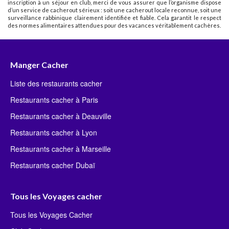
inscription à un séjour en club, merci de vous assurer que l’organisme dispose
d’un service de cacherout sérieux : soit une cacherout locale reconnue, soit une
surveillance rabbinique clairement identifiée et fiable. Cela garantit le respect
des normes alimentaires attendues pour des vacances véritablement cachères.
Manger Cacher
Liste des restaurants cacher
Restaurants cacher à Paris
Restaurants cacher à Deauville
Restaurants cacher à Lyon
Restaurants cacher à Marseille
Restaurants cacher Dubaï
Tous les Voyages cacher
Tous les Voyages Cacher