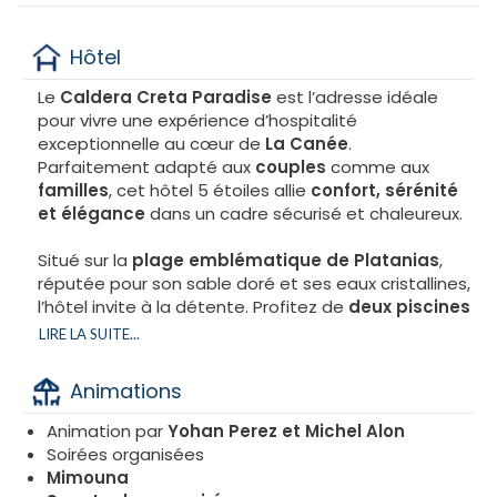
Hôtel
Le
Caldera Creta Paradise
est l’adresse idéale
pour vivre une expérience d’hospitalité
exceptionnelle au cœur de
La Canée
.
Parfaitement adapté aux
couples
comme aux
familles
, cet hôtel 5 étoiles allie
confort, sérénité
et élégance
dans un cadre sécurisé et chaleureux.
Situé sur la
plage emblématique de Platanias
,
réputée pour son sable doré et ses eaux cristallines,
l’hôtel invite à la détente. Profitez de
deux piscines
entourées de transats, de parasols et de serviettes
LIRE LA SUITE...
de plage, pour des journées ensoleillées sous le
signe du farniente.
Animations
Animation par
Yohan Perez et Michel Alon
Soirées organisées
Mimouna