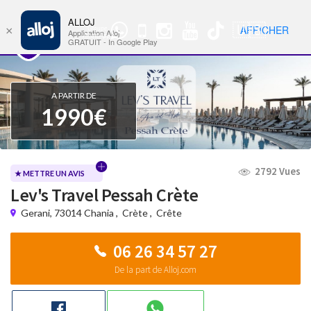
ALLOJ
MENU
🇺🇸
AFFICHER
×
Groupe
Nav
Application Alloj
WhatsApp
GRATUIT - In Google Play
A PARTIR DE
1990€
2792 Vues
★ METTRE UN AVIS
Lev's Travel Pessah Crète
Gerani, 73014 Chania
,
Crète
,
Crête
06 26 34 57 27
De la part de Alloj.com