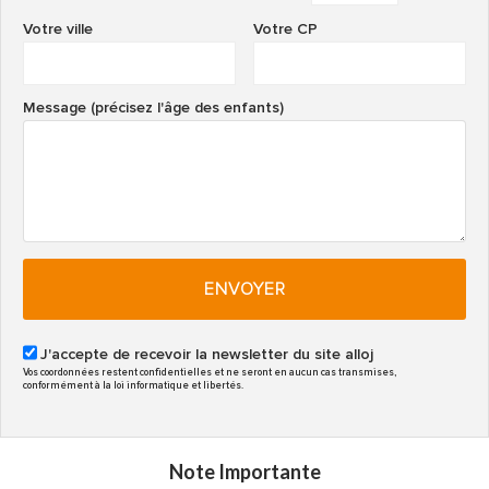
Votre ville
Votre CP
Message (précisez l'âge des enfants)
ENVOYER
J'accepte de recevoir la newsletter du site alloj
Vos coordonnées restent confidentielles et ne seront en aucun cas transmises,
conformément à la loi informatique et libertés.
Note Importante