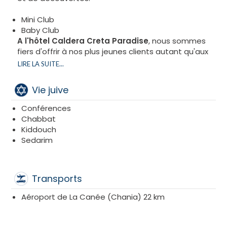
Mini Club
Baby Club
A l'hôtel Caldera Creta Paradise
, nous sommes
fiers d'offrir à nos plus jeunes clients autant qu'aux
adultes des installations dédiées pour les enfants
LIRE LA SUITE...
de tous âges…
Vie juive
Conférences
Chabbat
Kiddouch
Sedarim
Transports
Aéroport de La Canée (Chania) 22 km