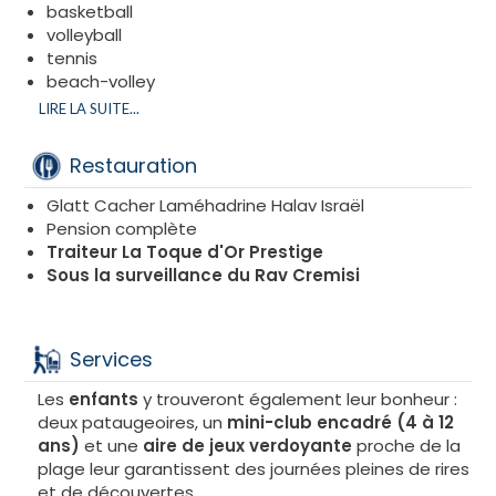
basketball
volleyball
tennis
beach-volley
aérobic
LIRE LA SUITE...
tir à l’arc
pétanque
Restauration
mini-golf
sports nautiques
Glatt Cacher Laméhadrine Halav Israël
Pension complète
Traiteur La Toque d'Or Prestige
Sous la surveillance du Rav Cremisi
Services
Les
enfants
y trouveront également leur bonheur :
deux pataugeoires, un
mini-club encadré (4 à 12
ans)
et une
aire de jeux verdoyante
proche de la
plage leur garantissent des journées pleines de rires
et de découvertes.