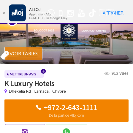
ALLOJ
MENU
🇺🇸
AFFICHER
×
Groupe
Nav
Application Alloj
WhatsApp
GRATUIT - In Google Play
VOIR TARIFS
912 Vues
★ METTRE UN AVIS
K Luxury Hotels
Dhekelia Rd
,
Larnaca
,
Chypre
+972-2-643-1111
De la part de Alloj.com