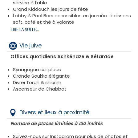
service à table
Grand Kiddouch les jours de fête
Lobby & Pool Bars accessibles en journée : boissons
soft, café et thé à volonté
Possibilité de plats à emporter entre 12h00 et
LIRE LA SUITE...
17h00 (avec supplément)
Glatt Cacher Laméhadrine, Chalav Israël, sous la
Vie juive
supervision du Rav Tsvi Bringer שליט״א (Jérusalem)
Offices quotidiens Ashkénaze & Séfarade
Synagogue sur place
Grande Soukka élégante
Divrei Torah & shiurim
Ascenseur de Chabbat
Divers et lieux à proximité
Nombre de places limitées à 130 invités
Suivez-nous sur Instagram pour plus de photos et