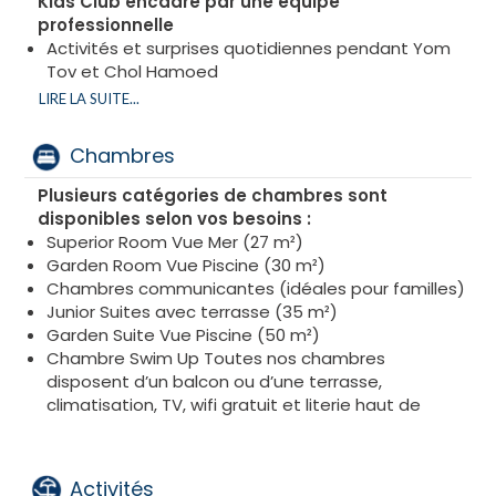
Kids Club encadré par une équipe
professionnelle
Activités et surprises quotidiennes pendant Yom
Tov et Chol Hamoed
Sorties organisées pour enfants et ados (en
LIRE LA SUITE...
option, avec supplément)
Babysitting disponible sur demande
Chambres
Plusieurs catégories de chambres sont
disponibles selon vos besoins :
Superior Room Vue Mer (27 m²)
Garden Room Vue Piscine (30 m²)
Chambres communicantes (idéales pour familles)
Junior Suites avec terrasse (35 m²)
Garden Suite Vue Piscine (50 m²)
Chambre Swim Up Toutes nos chambres
disposent d’un balcon ou d’une terrasse,
climatisation, TV, wifi gratuit et literie haut de
gamme.
Activités