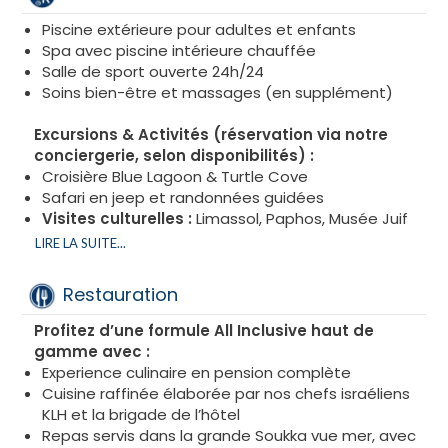
Piscine extérieure pour adultes et enfants
Spa avec piscine intérieure chauffée
Salle de sport ouverte 24h/24
Soins bien-être et massages (en supplément)
Excursions & Activités (réservation via notre
conciergerie, selon disponibilités) :
Croisière Blue Lagoon & Turtle Cove
Safari en jeep et randonnées guidées
Visites culturelles :
Limassol, Paphos, Musée Juif
de Chypre
LIRE LA SUITE...
Parc aquatique WaterWorld, shopping tours
Journée en yacht avec déjeuner gourmet KLH (en
Restauration
option)
Profitez d’une formule All Inclusive haut de
gamme avec :
Experience culinaire en pension complète
Cuisine raffinée élaborée par nos chefs israéliens
KLH et la brigade de l’hôtel
Repas servis dans la grande Soukka vue mer, avec