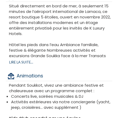
Situé directement en bord de mer, à seulement 15
minutes de l’aéroport international de Larnaca, ce
resort boutique 5 étoiles, ouvert en novembre 2022,
offre des installations modernes et un étage
entièrement privatisé pour les invités de K Luxury
Hotels.
Hôtel les pieds dans l’eau Ambiance familiale,
festive & élégante Nombreuses activités et
excursions Grande Soukka face à la mer Transats
privés sur la plage.
LIRE LA SUITE...
Séjour limité à 130 invités, offrant un cadre exclusif
Animations
et reposant, idéal pour couples, familles et amis. KLH
vous garantit une expérience cachère All Inclusive
Pendant Soukkot, vivez une ambiance festive et
exceptionnelle, alliant raffinement, service
chaleureuse avec un programme complet :
personnalisé et ambiance de fête inoubliable.
Concerts live, soirées musicales & DJ
Activités extérieures via notre conciergerie (yacht,
jeep, croisières... avec supplément )