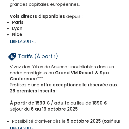
grandes capitales européennes.
Vols directs disponibles
depuis :
Paris
Lyon
Nice
Londres
LIRE LA SUITE...
Rome
Pour votre confort,
Kosher Trip organise vos
Tarifs (À partir)
transferts
(avec supplément) et vous
accompagne dans le choix de vos vols, afin de vous
Vivez des fêtes de Souccot inoubliables dans un
garantir un voyage sans stress et une arrivée en
cadre prestigieux au
Grand VM Resort & Spa
toute sérénité.
Conference
***.
Profitez d’une
offre exceptionnelle réservée aux
26 premiers inscrits
:
À partir de 1590 € / adulte
au lieu de
1890 €
Séjour du
6 au 16 octobre 2025
Possibilité d’arriver dès le
5 octobre 2025
(tarif sur
demande). ou à la Semaine.
LIRE LA SUITE...