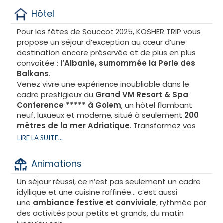
Hôtel
Pour les fêtes de Souccot 2025, KOSHER TRIP vous
propose un séjour d’exception au cœur d’une
destination encore préservée et de plus en plus
convoitée :
l’Albanie, surnommée la Perle des
Balkans
.
Venez vivre une expérience inoubliable dans le
cadre prestigieux du
Grand VM Resort & Spa
Conference ***** à Golem
, un hôtel flambant
neuf, luxueux et moderne, situé à seulement
200
mètres de la mer Adriatique
. Transformez vos
fêtes en un souvenir unique grâce à ce lieu
LIRE LA SUITE...
d’exception et à des prestations haut de gamme.
Animations
Un cadre prestigieux et idéalement situé
Entièrement sécurisé pour notre séjour, le
Grand
Un séjour réussi, ce n’est pas seulement un cadre
VM Resort & Spa Conference
***** bénéficie d’une
idyllique et une cuisine raffinée… c’est aussi
situation privilégiée, à seulement 35 minutes de
une
ambiance festive et conviviale
, rythmée par
l’aéroport international de Tirana et à deux pas du
des activités pour petits et grands, du matin
centre de Golem. Implanté le long de la magnifique