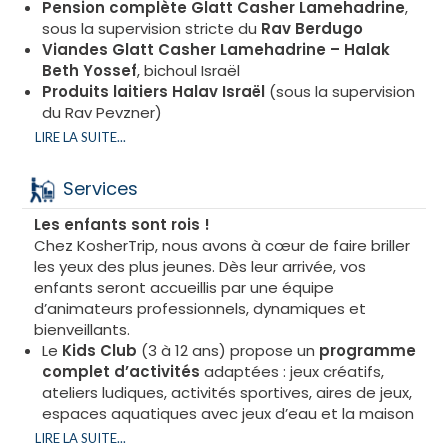
apaisant pensé pour déconnecter
Pension complète Glatt Casher Lamehadrine
,
Jardin et espaces détente
sous la supervision stricte du
Rav Berdugo
Le calme règne dans les jardins soignés et
Viandes Glatt Casher Lamehadrine – Halak
espaces lounge du resort, parfaits pour une pause
Beth Yossef
, bichoul Israël
méditative ou un moment en famille.
Produits laitiers Halav Israël
(sous la supervision
du Rav Pevzner)
Au
Grand VM Resort & Spa Conference
*** tout
Des repas savoureux et variés
LIRE LA SUITE...
est réuni pour que vos vacances soient
Cuisine gastronomique et raffinée
, mêlant plats
mémorables : farniente, sensations fortes ou
traditionnels et inspirations contemporaines.
Services
lâcher-prise, dans un décor raffiné entre mer,
Superbe Souccah décorée
, dans un cadre
détente et plaisir.
chaleureux et élégant, pour partager vos repas de
Les enfants sont rois !
fête.
Chez KosherTrip, nous avons à cœur de faire briller
Pendant
Hol Hamoed
, partez à la découverte de
Service à l’assiette
pour Chabbat et jours de fête
les yeux des plus jeunes. Dès leur arrivée, vos
l’Albanie grâce à un programme d’excursions
Dîners gastronomiques servis à
enfants seront accueillis par une équipe
inoubliables (en option).
table
et
buffets généreux et variés
pour les
d’animateurs professionnels, dynamiques et
Chaque sortie est une
promesse d’évasion et de
autres jours.
bienveillants.
dépaysement
, pour enrichir vos vacances de
Kidouch royal
à Yom Tov et Chabbat
Le
Kids Club
(3 à 12 ans) propose un
programme
souvenirs inoubliables.
Petit-déjeuner sucré/salé
en buffet à
complet d’activités
adaptées : jeux créatifs,
l’israélienne
ateliers ludiques, activités sportives, aires de jeux,
Repas spéciaux
adaptés pour les enfants et
espaces aquatiques avec jeux d’eau et la maison
bébés, avec des horaires flexibles.
du club spécialement conçue pour eux.
LIRE LA SUITE...