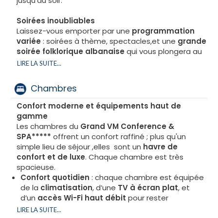
jusqu’au soir.
côte adriatique, il constitue également un excellent
point de départ pour découvrir les trésors de
Soirées inoubliables
l’Albanie et la beauté de ses rivages.
Laissez-vous emporter par une
programmation
variée
: soirées à thème, spectacles,et une
grande
Luxe, détente et bien-être
soirée folklorique albanaise
qui vous plongera au
Conçu comme une véritable oasis de confort et de
cœur des traditions locales. Des moments de
LIRE LA SUITE...
sérénité, l’hôtel propose des
chambres
partage et d’émotion, à vivre en famille ou entre
spacieuses et modernes
, décorées avec
amis.
Chambres
élégance et dotées de toutes les commodités
nécessaires.
Confort moderne et équipements haut de
Vous profiterez de la douceur du soleil au bord des
gamme
piscines extérieures de l'
immense aquapark
pour
Les chambres du
Grand VM Conference &
les petits et les grands, ainsi que de sa proximité
SPA*****
offrent un confort raffiné ; plus qu'un
immédiate avec une
plage privée aménagée
,
simple lieu de séjour ,elles sont un
havre de
accessible en quelques minutes à pied; pour des
confort et de luxe
. Chaque chambre est très
moments privilégiés face à la mer dans un cadre
spacieuse.
raffiné, savourez l’un des joyaux du
Grand VM
Confort quotidien
: chaque chambre est équipée
Conference & Spa
*** : sa
piscine Infinity en
de la
climatisation
, d’une
TV à écran plat
, et
rooftop
, suspendue au-dessus de l’Adriatique. Ici,
d’un
accès Wi-Fi haut débit
pour rester
l’eau se confond avec l’horizon, offrant une
vue
connecté
LIRE LA SUITE...
panoramique à couper le souffle