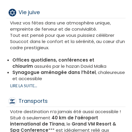
Avec KosherTrip, les
parents se reposent
,
Des moments uniques de convivialité
les
enfants s’amusent
, et tout le monde profite
Vie juive
Soirée grillades
sous les étoiles, accompagnée
d’une
ambiance festive et chaleureuse
dans un
d’un
spectacle folklorique
inoubliable.
cadre 5 étoiles exceptionnel
Vivez vos fêtes dans une atmosphère unique,
Tea Time gourmand
chaque après-midi : buffets
empreinte de ferveur et de convivialité.
de fruits frais, gâteaux et mignardises préparés
Repas enfants et bébés sont servis à des horaires
Tout est pensé pour que vous puissiez célébrer
par notre chef pâtissier, boissons chaudes et
adaptés, pour que chacun profite pleinement de
Souccot dans le confort et la sérénité, au cœur d’un
froides à volonté.
ses vacances.
cadre prestigieux.
Bar à vins
sélectionné pour sublimer vos repas et
vos moments de détente.
Offices quotidiens, conférences et
Boissons chaudes en libre-service 24h/24
, pour
chiourim
assurés par le hazan David Malka
se sentir comme chez soi à tout instant.
Synagogue aménagée dans l’hôtel
, chaleureuse
Lunch-box sur demande
pour vos excursions et
et accessible
sorties individuelles pendant Hol Hamoed.
Présence permanente de Mashguichim
LIRE LA SUITE...
Avec cette restauration haut de gamme, nous
expérimentés
, garantissant une cacherout
vous promettons bien plus qu’un simple repas :
irréprochable
un
voyage culinaire
, une ambiance festive et
Transports
Kiddouch après chaque office de fête et de
conviviale, et le plaisir de déguster chaque plat
Chabbat
, moment de partage et de convivialité
Votre destination n’a jamais été aussi accessible !
dans le respect de la tradition et l’exigence du luxe.
Ascenseur shabbatique
, pour un respect total
Situé à seulement
40 km de l’aéroport
des lois de Chabbat
international de Tirana
, le
Grand VM Resort &
Spa Conference
*** est idéalement relié aux