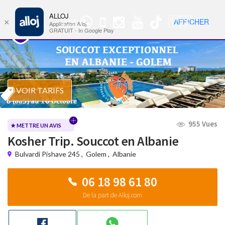
ALLOJ
MENU
🇺🇸
AFFICHER
×
Groupe
Nav
Application Alloj
WhatsApp
GRATUIT - In Google Play
VOIR TARIFS
955 Vues
★ METTRE UN AVIS
Kosher Trip. Souccot en Albanie
Bulvardi Pishave 245
,
Golem
,
Albanie
06 18 98 61 80
De la part de Alloj.com