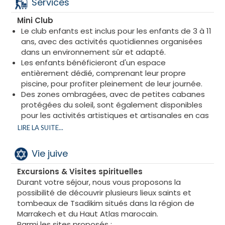
Services
Mini Club
Le club enfants est inclus pour les enfants de 3 à 11
ans, avec des activités quotidiennes organisées
dans un environnement sûr et adapté.
Les enfants bénéficieront d'un espace
entièrement dédié, comprenant leur propre
piscine, pour profiter pleinement de leur journée.
Des zones ombragées, avec de petites cabanes
protégées du soleil, sont également disponibles
pour les activités artistiques et artisanales en cas
de besoin.
LIRE LA SUITE...
Tous les espaces sont entièrement climatisés,
assurant confort et bien-être tout au long de la
Vie juive
journée.
Excursions & Visites spirituelles
Durant votre séjour, nous vous proposons la
possibilité de découvrir plusieurs lieux saints et
tombeaux de Tsadikim situés dans la région de
Marrakech et du Haut Atlas marocain.
Parmi les sites proposés :