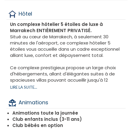
Hôtel
Un complexe hôtelier 5 étoiles de luxe à
Marrakech ENTIÈREMENT PRIVATISÉ.
Situé au cœur de Marrakech, à seulement 30
minutes de l'aéroport, ce complexe hôtelier 5
étoiles vous accueille dans un cadre exceptionnel
alliant luxe, confort et dépaysement total.
Ce complexe prestigieux propose un large choix
d'hébergements, allant d'élégantes suites à de
spacieuses villas pouvant accueillir jusqu'à 12
personnes. Les superficies varient de 50 m² à 400
LIRE LA SUITE...
m², avec la possibilité d'opter pour une piscine
privée pour une expérience encore plus exclusive.
Animations
Resort situé dans la prestigieuse Palmeraie de
Animations toute la journée
Marrakech, offrant un cadre calme et reposant
Club enfants inclus (3-11 ans)
avec une vue imprenable sur les montagnes de
Club bébés en option
l’Atlas et des paysages à couper le souffle.