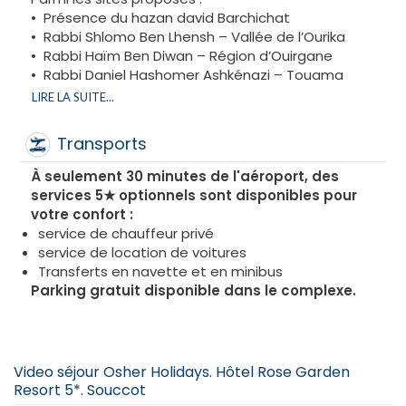
•⁠ ⁠Présence du hazan david Barchichat
•⁠ ⁠Rabbi Shlomo Ben Lhensh – Vallée de l’Ourika
•⁠ ⁠Rabbi Haïm Ben Diwan – Région d’Ouirgane
•⁠ ⁠Rabbi Daniel Hashomer Ashkénazi – Touama
•⁠ ⁠Rabbi Habib Mizrahi – Aït Ourir
LIRE LA SUITE...
•⁠ ⁠Rabbi David Draa HaLévy – Région de Demnate
•⁠ ⁠Rabbi David Oumoche – est à Agouim, près de
Transports
Ouarzazate
•⁠ ⁠Rabbi Haïm Pinto Hagadol – Essaouira
À seulement 30 minutes de l'aéroport, des
•⁠ Présence exceptionnelle Rav CHLOMI ELHADAD -
services 5★ optionnels sont disponibles pour
Rav du Merkaz baba salé Paris 17eme.
votre confort :
Grande soucca - Possibilité d'avoir sa soucca
service de chauffeur privé
privée dans sa villa en supplement
service de location de voitures
Et bien d’autres encore…
Transferts en navette et en minibus
Un service VIP pourra vous accompagner tout au
Parking gratuit disponible dans le complexe.
long des excursions afin de vous offrir une
expérience confortable et organisée.
Possibilité de prévoir des lunch box pour les journées
d’excursions.
Video séjour Osher Holidays. Hôtel Rose Garden
Resort 5*. Souccot