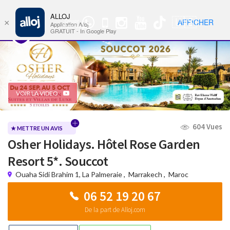
ALLOJ
MENU
🇺🇸
AFFICHER
×
Groupe
Nav
Application Alloj
WhatsApp
GRATUIT - In Google Play
VOIR LA VIDEO
604 Vues
★ METTRE UN AVIS
Osher Holidays. Hôtel Rose Garden
Resort 5*. Souccot
Ouaha Sidi Brahim 1, La Palmeraie
,
Marrakech
,
Maroc
06 52 19 20 67
De la part de Alloj.com