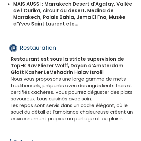
Bungalows au bord de l'eau
MAIS AUSSI : Marrakech Desert d'Agafay, Vallée
Pour une expérience unique, le complexe propose
de l'Ourika, circuit du desert, Medina de
des bungalows idéalement situés avec accès direct
Marrakech, Palais Bahia, Jema El Fna, Musée
à l'eau.
d'Yves Saint Laurent etc...
Disponibles en versions une ou deux chambres, ils
comprennent un jacuzzi privé, parfait pour se
détendre en toute intimité.
Restauration
Villas
Restaurant est sous la stricte supervision de
Spacieuses et élégantes, les villas disposent de
Top-K Rav Eliezer Wolff, Dayan d’Amsterdam
trois à six chambres, ce qui les rend idéales pour les
Glatt Kasher LeMehadrin Halav Israël
familles ou les groupes.
Nous vous proposons une large gamme de mets
Certaines villas offrent la possibilité d'une piscine
traditionnels, préparés avec des ingrédients frais et
privée, pour un séjour encore plus exclusif.
certifiés cachères. Vous pourrez déguster des plats
savoureux, tous cuisinés avec soin.
Espaces généreux
Les repas sont servis dans un cadre élégant, où le
Tous les hébergements, d'une superficie allant de
souci du détail et l’ambiance chaleureuse créent un
50 m² à 400 m², vous assurent un confort et un
environnement propice au partage et au plaisir.
bien-être optimaux tout au long de votre séjour.