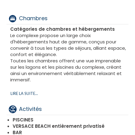
Une expérience complète pour tous
Conçu pour répondre à tous les besoins, le
Chambres
complexe hôtelier propose :
Catégories de chambres et hébergements
Une variété de divertissements et d'activités pour
Le complexe propose un large choix
adultes
d'hébergements haut de gamme, conçus pour
Un club pour enfants dédié aux enfants
convenir à tous les types de séjours, alliant espace,
Espaces de détente et de loisirs dans un
confort et élégance.
environnement raffiné
Toutes les chambres offrent une vue imprenable
Séjour en pension complète
sur les lagons et les piscines du complexe, créant
Profitez pleinement de votre séjour grâce à la
ainsi un environnement véritablement relaxant et
formule pension complète, incluant une
immersif.
restauration de haute qualité dans une ambiance
élégante et chaleureuse.
Suites
LIRE LA SUITE...
Les suites comprennent une à trois chambres et un
Un séjour entre luxe et sérénité
salon spacieux pour un confort optimal.
Activités
Que vous voyagiez en famille, entre amis ou en
Chaque chambre dispose de sa propre salle de
groupe, ce complexe hôtelier vous garantit une
bains privative, garantissant intimité et commodité
PISCINES
expérience unique alliant bien-être, divertissement
à tous les hôtes.
VERSACE BEACH entièrement privatisé
et services haut de gamme.
BAR