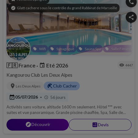
phone
verified
Glatt cachere sous le contrôle du grand Rabbinat de Marseille
share
Wifi
Synagogue
Sauna Spa
Salle Fitness
local_offer
local_offer
local_offer
local_offer
local
🇫🇷
France
Eté 2026
event
visibility
4447
•
Kangourou Club Les Deux Alpes
location_on
beach_access
Club Cacher
Les Deux Alpes
event_available
05/07/2026
56 jours
•
schedule
Activités sans voiture, altitude 1600 m seulement. Hôtel *** avec
suites et vue panoramique. Grande piscine chauffée, Spa, Salle de
fitness. Ski d'été. Du 05/07 au 30/08 !
explore
Découvrir
calculate
Devis