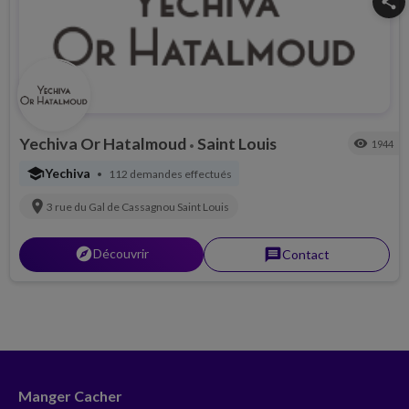
share
Yechiva Or Hatalmoud
Saint Louis
visibility
1944
•
school
Yechiva
112 demandes effectués
•
location_on
3 rue du Gal de Cassagnou
Saint Louis
explorer
Découvrir
message
Contact
Manger Cacher