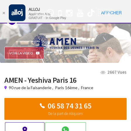
ALLOJ
MENU
🇺🇸
AFFICHER
×
Groupe
Nav
Application Alloj
WhatsApp
GRATUIT - In Google Play
VOIR LA VIDEO
2667 Vues
AMEN - Yeshiva Paris 16
90 rue de la Faisanderie
,
Paris 16ème
,
France
06 58 74 31 65
De la part de Alloj.com