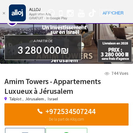
ALLOJ
MENU
🇺🇸
AFFICHER
×
Groupe
Nav
Application Alloj
WhatsApp
GRATUIT - In Google Play
A PARTIR DE
3 280 000₪
744 Vues
Amim Towers - Appartements
Luxueux à Jérusalem
Talpiot
,
Jérusalem
,
Israel
+972534507244
De la part de Alloj.com