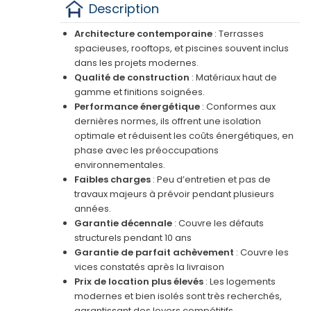
Description
Architecture contemporaine
: Terrasses
spacieuses, rooftops, et piscines souvent inclus
dans les projets modernes.
Qualité de construction
: Matériaux haut de
gamme et finitions soignées.
Performance énergétique
: Conformes aux
dernières normes, ils offrent une isolation
optimale et réduisent les coûts énergétiques, en
phase avec les préoccupations
environnementales.
Faibles charges
: Peu d’entretien et pas de
travaux majeurs à prévoir pendant plusieurs
années.
Garantie décennale
: Couvre les défauts
structurels pendant 10 ans
Garantie de parfait achèvement
: Couvre les
vices constatés après la livraison
Prix de location plus élevés
: Les logements
modernes et bien isolés sont très recherchés,
garantissant des loyers compétitifs.