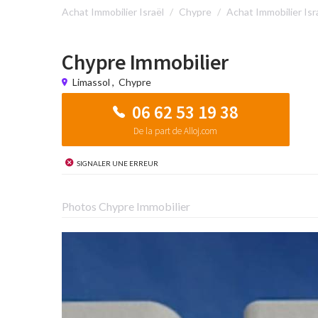
Achat Immobilier Israël
Chypre
Achat Immobilier Isr
Chypre Immobilier
Limassol
,
Chypre
06 62 53 19 38
De la part de Alloj.com
Signaler une erreur
Photos Chypre Immobilier