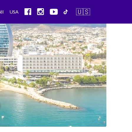
🇺🇸
ël
USA