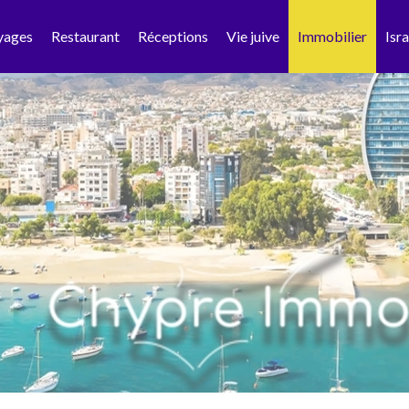
yages
Restaurant
Réceptions
Vie juive
Immobilier
Isra